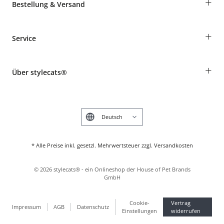
+
Bestellung & Versand
Bestellungen als Gast
+
Service
Informationen zur Lieferung
Widerruf
Rassentabelle
Zahlung & Versand
+
Über stylecats®
Tierkrankenversicherung
Produkte reklamieren und zurücksenden
Kundenkonto
Retouren-Portal
Das stylecats® Design
FAQ & Hilfe
English
* Alle Preise inkl. gesetzl. Mehrwertsteuer zzgl. Versandkosten
©
2026
stylecats® - ein Onlineshop der House of Pet Brands
GmbH
Cookie-
Vertrag
Impressum
AGB
Datenschutz
Einstellungen
widerrufen