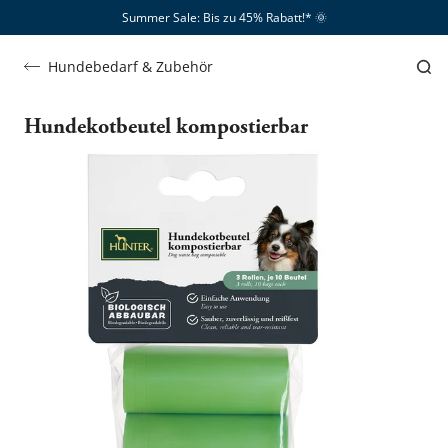
Summer Sale: Bis zu 45% Rabatt!*​
🌞
Hundebedarf & Zubehör
Hundekotbeutel kompostierbar