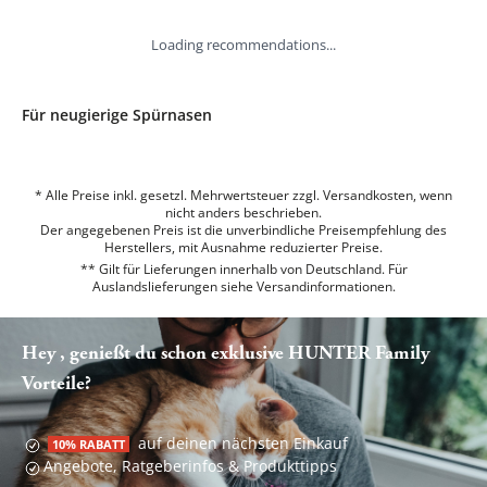
Loading recommendations...
Für neugierige Spürnasen
* Alle Preise inkl. gesetzl. Mehrwertsteuer zzgl. Versandkosten, wenn
nicht anders beschrieben.
Der angegebenen Preis ist die unverbindliche Preisempfehlung des
Herstellers, mit Ausnahme reduzierter Preise.
** Gilt für Lieferungen innerhalb von Deutschland. Für
Auslandslieferungen siehe
Versandinformationen.
Hey , genießt du schon exklusive HUNTER Family
Vorteile?
auf deinen nächsten Einkauf
10% RABATT
Angebote, Ratgeberinfos & Produkttipps