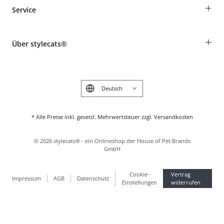
Bestellungen als Gast
+
Service
Informationen zur Lieferung
Widerruf
Rassentabelle
Zahlung & Versand
+
Über stylecats®
Tierkrankenversicherung
Produkte reklamieren und zurücksenden
Kundenkonto
Retouren-Portal
Das stylecats® Design
FAQ & Hilfe
English
* Alle Preise inkl. gesetzl. Mehrwertsteuer zzgl. Versandkosten
©
2026
stylecats® - ein Onlineshop der House of Pet Brands
GmbH
Cookie-
Vertrag
Impressum
AGB
Datenschutz
Einstellungen
widerrufen