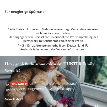
Für neugierige Spürnasen
* Alle Preise inkl. gesetzl. Mehrwertsteuer zzgl. Versandkosten, wenn
nicht anders beschrieben.
Der angegebenen Preis ist die unverbindliche Preisempfehlung des
Herstellers, mit Ausnahme reduzierter Preise.
** Gilt für Lieferungen innerhalb von Deutschland. Für
Auslandslieferungen siehe
Versandinformationen.
Hey , genießt du schon exklusive HUNTER Family
Vorteile?
auf deinen nächsten Einkauf
10% RABATT
Angebote, Ratgeberinfos & Produkttipps
Deine E-Mail
*