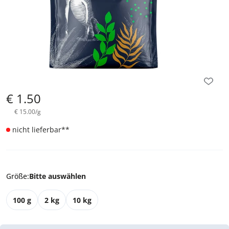
€
1.50
€
15.00
/
g
nicht lieferbar
**
Größe
:
Bitte auswählen
100 g
2 kg
10 kg