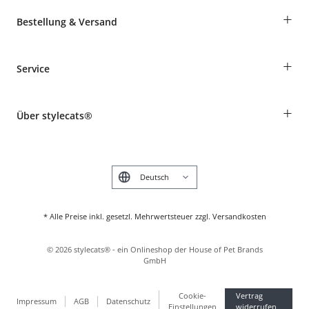
+
Bestellung & Versand
Bestellungen als Gast
+
Service
Informationen zur Lieferung
Widerruf
Rassentabelle
Zahlung & Versand
+
Über stylecats®
Tierkrankenversicherung
Produkte reklamieren und zurücksenden
Kundenkonto
Retouren-Portal
Das stylecats® Design
FAQ & Hilfe
English
* Alle Preise inkl. gesetzl. Mehrwertsteuer zzgl. Versandkosten
©
2026
stylecats® - ein Onlineshop der House of Pet Brands
GmbH
Cookie-
Vertrag
Impressum
AGB
Datenschutz
Einstellungen
widerrufen