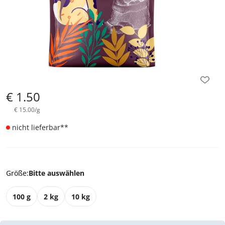
€
1.50
€
15.00
/
g
nicht lieferbar
**
Größe
:
Bitte auswählen
100 g
2 kg
10 kg