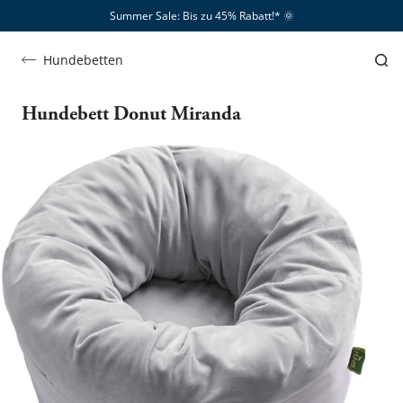
Summer Sale: Bis zu 45% Rabatt!*​
🌞
Hundebetten
Hundebett Donut Miranda