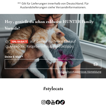
** Gilt für Lieferungen innerhalb von Deutschland. Für
Auslandslieferungen siehe
Versandinformationen.
Hey , genießt du schon exklusive HUNTER Family
Vorteile?
auf deinen nächsten Einkauf
10% RABATT
Angebote, Ratgeberinfos & Produkttipps
Deine E-Mail
*
Datenschutz
Kostenlose Abmeldung
#stylecats