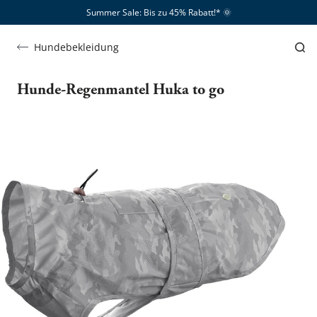
Summer Sale: Bis zu 45% Rabatt!*​
🌞
Hundebekleidung
Hunde-Regenmantel Huka to go