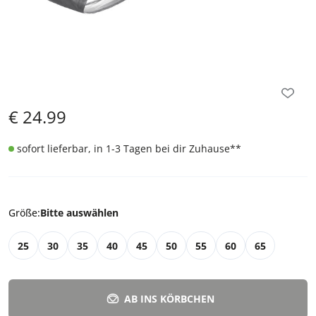
€
24.99
sofort lieferbar, in 1-3 Tagen bei dir Zuhause
**
Größe
:
Bitte auswählen
25
30
35
40
45
50
55
60
65
AB INS KÖRBCHEN