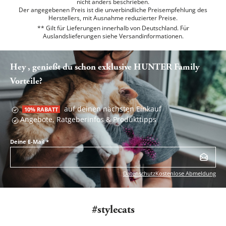
nicht anders beschrieben.
Der angegebenen Preis ist die unverbindliche Preisempfehlung des
Herstellers, mit Ausnahme reduzierter Preise.
** Gilt für Lieferungen innerhalb von Deutschland. Für
Auslandslieferungen siehe
Versandinformationen.
Hey , genießt du schon exklusive HUNTER Family
Vorteile?
auf deinen nächsten Einkauf
10% RABATT
Angebote, Ratgeberinfos & Produkttipps
Deine E-Mail
*
Datenschutz
Kostenlose Abmeldung
#stylecats