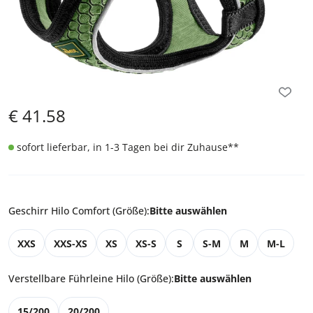
€
41.58
sofort lieferbar, in 1-3 Tagen bei dir Zuhause
**
Geschirr Hilo Comfort (Größe)
:
Bitte auswählen
XXS
XXS-XS
XS
XS-S
S
S-M
M
M-L
Verstellbare Führleine Hilo (Größe)
:
Bitte auswählen
15/200
20/200