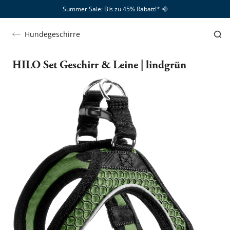
Summer Sale: Bis zu 45% Rabatt!*​
🌞
Hundegeschirre
HILO Set Geschirr & Leine | lindgrün