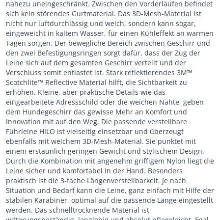
nahezu uneingeschränkt. Zwischen den Vorderläufen befindet
sich kein störendes Gurtmaterial. Das 3D-Mesh-Material ist
nicht nur luftdurchlässig und weich, sondern kann sogar,
eingeweicht in kaltem Wasser, für einen Kühleffekt an warmen
Tagen sorgen. Der bewegliche Bereich zwischen Geschirr und
den zwei Befestigungsringen sorgt dafür, dass der Zug der
Leine sich auf dem gesamten Geschirr verteilt und der
Verschluss somit entlastet ist. Stark reflektierendes 3M™
Scotchlite™ Reflective Material hilft, die Sichtbarkeit zu
erhöhen. Kleine, aber praktische Details wie das
eingearbeitete Adressschild oder die weichen Nähte, geben
dem Hundegeschirr das gewisse Mehr an Komfort und
Innovation mit auf den Weg. Die passende verstellbare
Führleine HILO ist vielseitig einsetzbar und überzeugt
ebenfalls mit weichem 3D-Mesh-Material. Sie punktet mit
einem erstaunlich geringen Gewicht und stylischem Design.
Durch die Kombination mit angenehm griffigem Nylon liegt die
Leine sicher und komfortabel in der Hand. Besonders
praktisch ist die 3-fache Längenverstellbarkeit. Je nach
Situation und Bedarf kann die Leine, ganz einfach mit Hilfe der
stabilen Karabiner, optimal auf die passende Länge eingestellt
werden. Das schnelltrocknende Material ist
witterungsbeständig, langlebig und absolut pflegeleicht. Egal