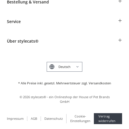
+
Bestellung & Versand
Bestellungen als Gast
+
Service
Informationen zur Lieferung
Widerruf
Rassentabelle
Zahlung & Versand
+
Über stylecats®
Tierkrankenversicherung
Produkte reklamieren und zurücksenden
Kundenkonto
Retouren-Portal
Das stylecats® Design
FAQ & Hilfe
English
* Alle Preise inkl. gesetzl. Mehrwertsteuer zzgl. Versandkosten
©
2026
stylecats® - ein Onlineshop der House of Pet Brands
GmbH
Cookie-
Vertrag
Impressum
AGB
Datenschutz
Einstellungen
widerrufen