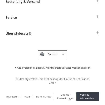
+
Bestellung & Versand
Bestellungen als Gast
+
Service
Informationen zur Lieferung
Widerruf
Rassentabelle
Zahlung & Versand
+
Über stylecats®
Tierkrankenversicherung
Produkte reklamieren und zurücksenden
Kundenkonto
Retouren-Portal
Das stylecats® Design
FAQ & Hilfe
English
* Alle Preise inkl. gesetzl. Mehrwertsteuer zzgl. Versandkosten
©
2026
stylecats® - ein Onlineshop der House of Pet Brands
GmbH
Cookie-
Vertrag
Impressum
AGB
Datenschutz
Einstellungen
widerrufen