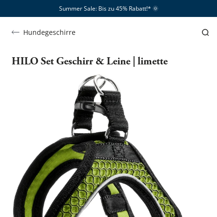
Summer Sale: Bis zu 45% Rabatt!*​
🌞
Hundegeschirre
HILO Set Geschirr & Leine | limette