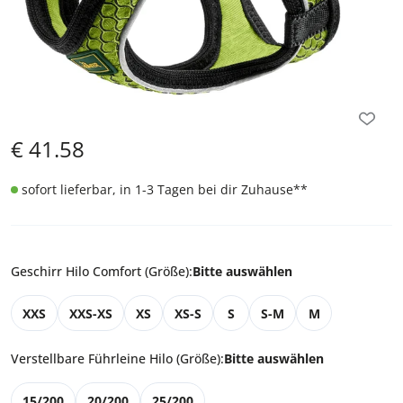
€
41.58
sofort lieferbar, in 1-3 Tagen bei dir Zuhause
**
Geschirr Hilo Comfort (Größe)
:
Bitte auswählen
XXS
XXS-XS
XS
XS-S
S
S-M
M
Verstellbare Führleine Hilo (Größe)
:
Bitte auswählen
15/200
20/200
25/200