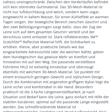
nahezu uneingeschränkt. Zwischen den Vorderläufen befindet
sich kein störendes Gurtmaterial. Das 3D-Mesh-Material ist
nicht nur luftdurchlässig und weich, sondern kann sogar,
eingeweicht in kaltem Wasser, für einen Kühleffekt an warmen
Tagen sorgen. Der bewegliche Bereich zwischen Geschirr und
den zwei Befestigungsringen sorgt dafür, dass der Zug der
Leine sich auf dem gesamten Geschirr verteilt und der
Verschluss somit entlastet ist. Stark reflektierendes 3M™
Scotchlite™ Reflective Material hilft, die Sichtbarkeit zu
erhöhen. Kleine, aber praktische Details wie das
eingearbeitete Adressschild oder die weichen Nähte, geben
dem Hundegeschirr das gewisse Mehr an Komfort und
Innovation mit auf den Weg. Die passende verstellbare
Führleine HILO ist vielseitig einsetzbar und überzeugt
ebenfalls mit weichem 3D-Mesh-Material. Sie punktet mit
einem erstaunlich geringen Gewicht und stylischem Design.
Durch die Kombination mit angenehm griffigem Nylon liegt die
Leine sicher und komfortabel in der Hand. Besonders
praktisch ist die 3-fache Längenverstellbarkeit. Je nach
Situation und Bedarf kann die Leine, ganz einfach mit Hilfe der
stabilen Karabiner, optimal auf die passende Länge eingestellt
werden. Das schnelltrocknende Material ist
witterungsbeständig, langlebig und absolut pflegeleicht. Egal