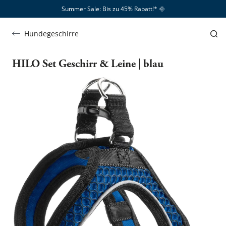
Summer Sale: Bis zu 45% Rabatt!*​
🌞
Hundegeschirre
HILO Set Geschirr & Leine | blau