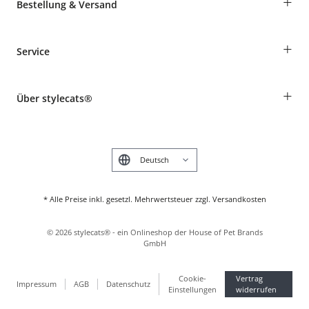
+
Bestellung & Versand
Bestellungen als Gast
+
Service
Informationen zur Lieferung
Widerruf
Rassentabelle
Zahlung & Versand
+
Über stylecats®
Tierkrankenversicherung
Produkte reklamieren und zurücksenden
Kundenkonto
Retouren-Portal
Das stylecats® Design
FAQ & Hilfe
English
* Alle Preise inkl. gesetzl. Mehrwertsteuer zzgl. Versandkosten
©
2026
stylecats® - ein Onlineshop der House of Pet Brands
GmbH
Cookie-
Vertrag
Impressum
AGB
Datenschutz
Einstellungen
widerrufen