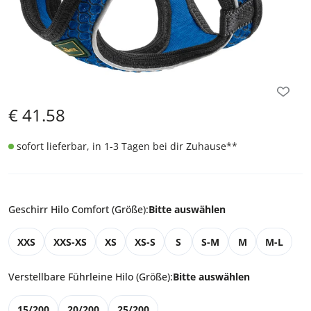
€
41.58
sofort lieferbar, in 1-3 Tagen bei dir Zuhause
**
Geschirr Hilo Comfort (Größe)
:
Bitte auswählen
XXS
XXS-XS
XS
XS-S
S
S-M
M
M-L
Verstellbare Führleine Hilo (Größe)
:
Bitte auswählen
15/200
20/200
25/200