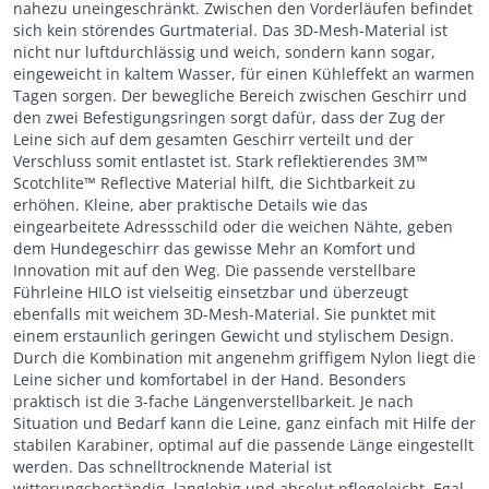
nahezu uneingeschränkt. Zwischen den Vorderläufen befindet
sich kein störendes Gurtmaterial. Das 3D-Mesh-Material ist
nicht nur luftdurchlässig und weich, sondern kann sogar,
eingeweicht in kaltem Wasser, für einen Kühleffekt an warmen
Tagen sorgen. Der bewegliche Bereich zwischen Geschirr und
den zwei Befestigungsringen sorgt dafür, dass der Zug der
Leine sich auf dem gesamten Geschirr verteilt und der
Verschluss somit entlastet ist. Stark reflektierendes 3M™
Scotchlite™ Reflective Material hilft, die Sichtbarkeit zu
erhöhen. Kleine, aber praktische Details wie das
eingearbeitete Adressschild oder die weichen Nähte, geben
dem Hundegeschirr das gewisse Mehr an Komfort und
Innovation mit auf den Weg. Die passende verstellbare
Führleine HILO ist vielseitig einsetzbar und überzeugt
ebenfalls mit weichem 3D-Mesh-Material. Sie punktet mit
einem erstaunlich geringen Gewicht und stylischem Design.
Durch die Kombination mit angenehm griffigem Nylon liegt die
Leine sicher und komfortabel in der Hand. Besonders
praktisch ist die 3-fache Längenverstellbarkeit. Je nach
Situation und Bedarf kann die Leine, ganz einfach mit Hilfe der
stabilen Karabiner, optimal auf die passende Länge eingestellt
werden. Das schnelltrocknende Material ist
witterungsbeständig, langlebig und absolut pflegeleicht. Egal