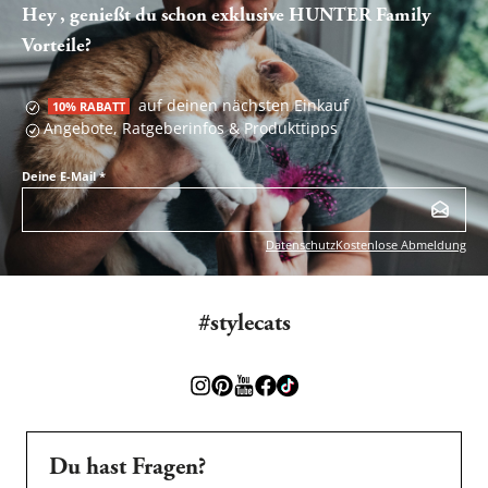
Hey , genießt du schon exklusive HUNTER Family
Vorteile?
auf deinen nächsten Einkauf
10% RABATT
Angebote, Ratgeberinfos & Produkttipps
Deine E-Mail
*
Datenschutz
Kostenlose Abmeldung
#stylecats
Du hast Fragen?