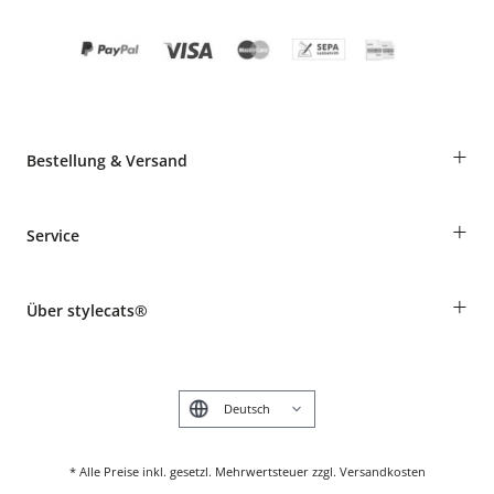
+
Bestellung & Versand
Bestellungen als Gast
+
Service
Informationen zur Lieferung
Widerruf
Rassentabelle
Zahlung & Versand
+
Über stylecats®
Tierkrankenversicherung
Produkte reklamieren und zurücksenden
Kundenkonto
Retouren-Portal
Das stylecats® Design
FAQ & Hilfe
English
* Alle Preise inkl. gesetzl. Mehrwertsteuer zzgl. Versandkosten