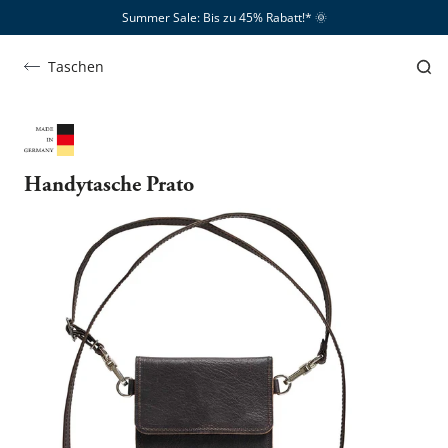
Summer Sale: Bis zu 45% Rabatt!*​
🌞
Taschen
Handytasche Prato