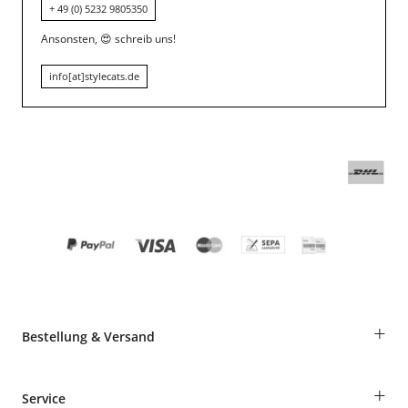
+ 49 (0) 5232 9805350
Ansonsten,
😍
schreib uns!
info[at]stylecats.de
+
Bestellung & Versand
Bestellungen als Gast
+
Service
Informationen zur Lieferung