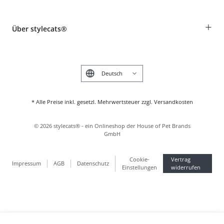
Widerruf
Rassentabelle
Zahlung & Versand
+
Über stylecats®
Tierkrankenversicherung
Produkte reklamieren und zurücksenden
Kundenkonto
Retouren-Portal
Das stylecats® Design
FAQ & Hilfe
English
* Alle Preise inkl. gesetzl. Mehrwertsteuer zzgl. Versandkosten
©
2026
stylecats® - ein Onlineshop der House of Pet Brands
GmbH
Cookie-
Vertrag
Impressum
AGB
Datenschutz
Einstellungen
widerrufen