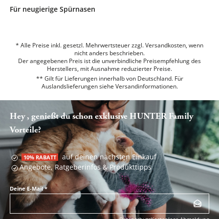
Für neugierige Spürnasen
* Alle Preise inkl. gesetzl. Mehrwertsteuer zzgl. Versandkosten, wenn
nicht anders beschrieben.
Der angegebenen Preis ist die unverbindliche Preisempfehlung des
Herstellers, mit Ausnahme reduzierter Preise.
** Gilt für Lieferungen innerhalb von Deutschland. Für
Auslandslieferungen siehe
Versandinformationen.
Hey , genießt du schon exklusive HUNTER Family
Vorteile?
auf deinen nächsten Einkauf
10% RABATT
Angebote, Ratgeberinfos & Produkttipps
Deine E-Mail
*