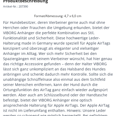
Produktbeschreibung
Artikel-Nr.
:
207390
Format/Abmessung: 4,7 x 6,0 cm 
Für Hundebesitzer, deren Vierbeiner gerne auch mal ohne
Herrchen oder Frauchen die Umgebung erkunden, bietet der
VIBORG Anhänger die perfekte Kombination aus Stil,
Funktionalität und Sicherheit. Diese hochwertige Leder-
Halterung made in Germany wurde speziell für Apple AirTags
konzipiert und überzeugt als eleganter und vielseitiger
Anhänger im Alltag. Wer sich mehr Sicherheit bei den
Spaziergängen mit seinem Vierbeiner wünscht, hat hier genau
das richtige Accessoire gefunden – denn der Halter VIBORG
lässt sich ganz unkompliziert an das Halsband des Hundes
anbringen und schenkt dadurch mehr Kontrolle. Sollte sich die
unabhängige Schnüffelnase also einmal aus dem Sichtfeld
seiner Menschen entfernen, kann der Hund durch die
Ortungsfunktion des AirTag ganz einfach wieder aufgespürt
werden. Aber auch am Schlüsselbund oder der Handtasche
befestigt, bietet der VIBORG Anhänger eine optisch
ansprechende Halterung für Apple AirTags. Der Apple AirTag
ist nicht im Lieferumfang enthalten. Hinweis: Unsere Leder
werden so schonend wie möglich hergestellt. Bei gefärbtem