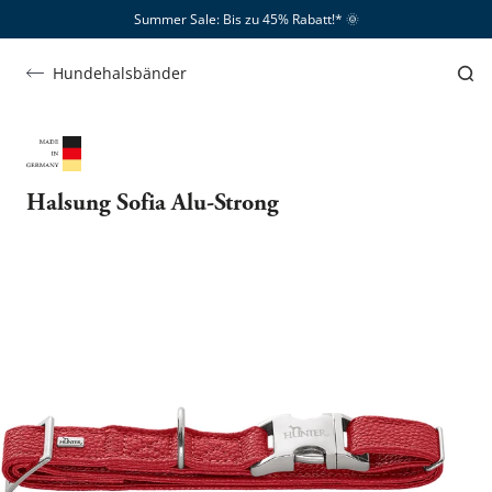
Summer Sale: Bis zu 45% Rabatt!*​
🌞
Hundehalsbänder
Halsung Sofia Alu-Strong