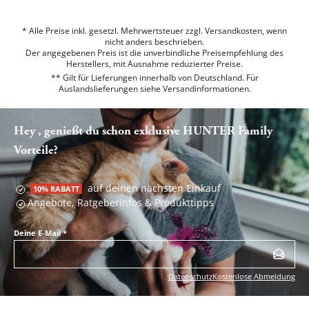
* Alle Preise inkl. gesetzl. Mehrwertsteuer zzgl. Versandkosten, wenn
nicht anders beschrieben.
Der angegebenen Preis ist die unverbindliche Preisempfehlung des
Herstellers, mit Ausnahme reduzierter Preise.
** Gilt für Lieferungen innerhalb von Deutschland. Für
Auslandslieferungen siehe
Versandinformationen.
Hey , genießt du schon exklusive HUNTER Family
Vorteile?
auf deinen nächsten Einkauf
10% RABATT
Angebote, Ratgeberinfos & Produkttipps
Deine E-Mail
*
Datenschutz
Kostenlose Abmeldung