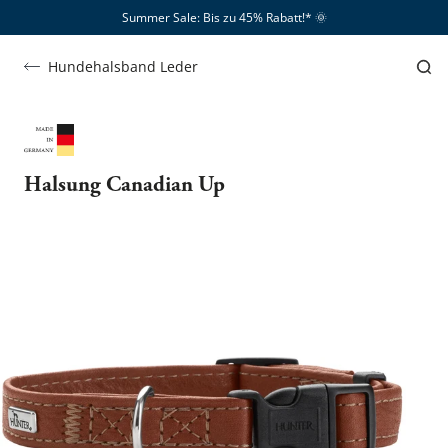
Summer Sale: Bis zu 45% Rabatt!*​
🌞
Hundehalsband Leder
Halsung Canadian Up