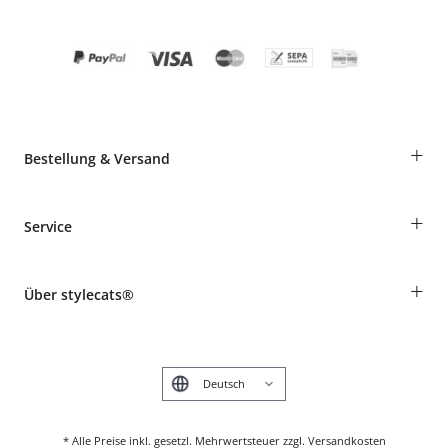
+
Bestellung & Versand
Bestellungen als Gast
+
Service
Informationen zur Lieferung
Widerruf
Rassentabelle
Zahlung & Versand
+
Über stylecats®
Tierkrankenversicherung
Produkte reklamieren und zurücksenden
Kundenkonto
Retouren-Portal
Das stylecats® Design
FAQ & Hilfe
English
* Alle Preise inkl. gesetzl. Mehrwertsteuer zzgl. Versandkosten