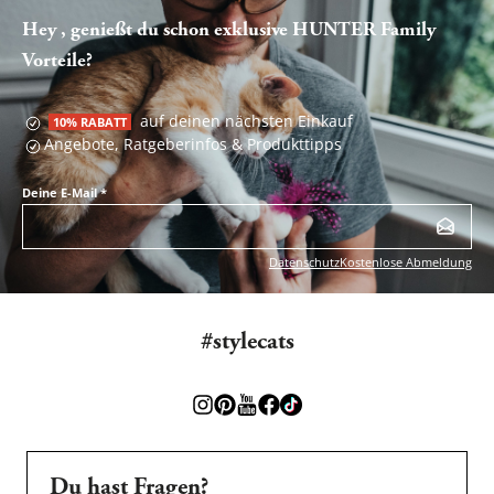
Hey , genießt du schon exklusive HUNTER Family
Vorteile?
auf deinen nächsten Einkauf
10% RABATT
Angebote, Ratgeberinfos & Produkttipps
Deine E-Mail
*
Datenschutz
Kostenlose Abmeldung
#stylecats
Du hast Fragen?