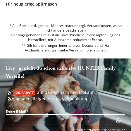
Für neugierige Spürnasen
* Alle Preise inkl. gesetzl. Mehrwertsteuer zzgl. Versandkosten, wenn
nicht anders beschrieben.
Der angegebenen Preis ist die unverbindliche Preisempfehlung des
Herstellers, mit Ausnahme reduzierter Preise.
** Gilt für Lieferungen innerhalb von Deutschland. Für
Auslandslieferungen siehe
Versandinformationen.
Hey , genießt du schon exklusive HUNTER Family
Vorteile?
auf deinen nächsten Einkauf
10% RABATT
Angebote, Ratgeberinfos & Produkttipps
Deine E-Mail
*
Datenschutz
Kostenlose Abmeldung