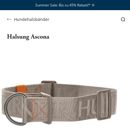
Summer Sale: Bis zu 45% Rabatt!*​
🌞
Hundehalsbänder
Halsung Ascona