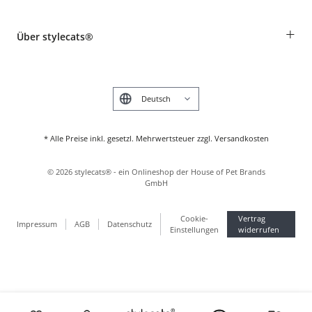
Widerruf
Rassentabelle
Zahlung & Versand
+
Über stylecats®
Tierkrankenversicherung
Produkte reklamieren und zurücksenden
Kundenkonto
Retouren-Portal
Das stylecats® Design
FAQ & Hilfe
English
* Alle Preise inkl. gesetzl. Mehrwertsteuer zzgl. Versandkosten
©
2026
stylecats® - ein Onlineshop der House of Pet Brands
GmbH
Cookie-
Vertrag
Impressum
AGB
Datenschutz
Einstellungen
widerrufen