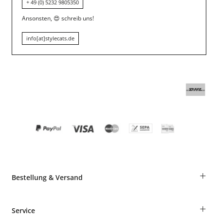
+ 49 (0) 5232 9805350
Ansonsten,
😍
schreib uns!
info[at]stylecats.de
+
Bestellung & Versand
Bestellungen als Gast
+
Service
Informationen zur Lieferung