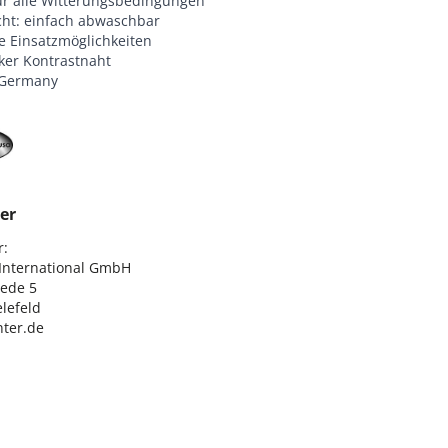
für alle Witterungsbedingungen
icht: einfach abwaschbar
ge Einsatzmöglichkeiten
ker Kontrastnaht
 Germany
er
:

nternational GmbH

ede 5

lefeld

ter.de