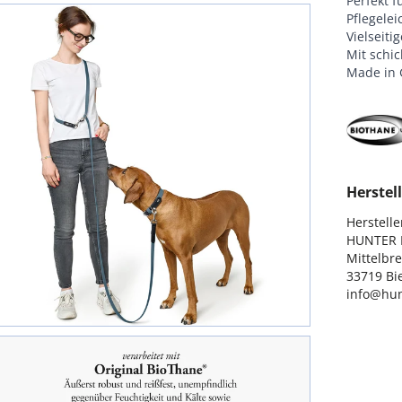
Perfekt 
Pflegele
Vielseiti
Mit schic
Made in
Herstell
Hersteller
HUNTER I
Mittelbre
33719 Bie
info@hun