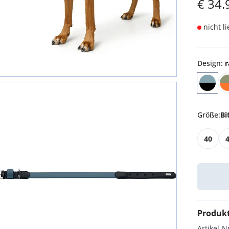
€
34.
nicht l
Design
:
r
Größe
:
Bi
40
Produk
Artikel-N