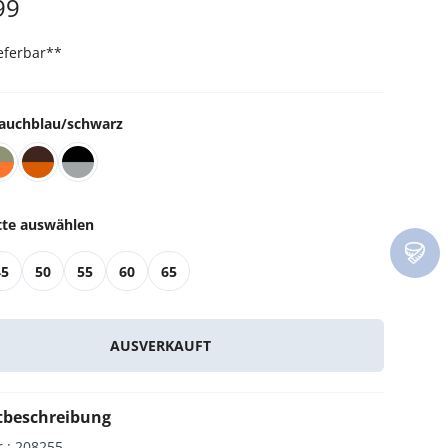
99
Alle Katzenmöbel
Alle Serien
ieferbar
**
auchblau/schwarz
tte auswählen
45
50
55
60
65
AUSVERKAUFT
tbeschreibung
r.
:
208255