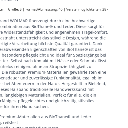
 cm | Größe: S | Format/Abmessung: 40 | Verstellmöglichkeiten: 28 - 
band WOLMAR überzeugt durch eine hochwertige
kombination aus BioThane® und Leder. Diese sorgt für
e Widerstandsfähigkeit und angenehmen Tragekomfort.
astnaht unterstreicht das stilvolle Design, während die
tigte Verarbeitung höchste Qualität garantiert. Dank
erabweisenden Eigenschaften von BioThane® ist das
 besonders pflegeleicht und ideal für Spaziergänge bei
tter. Selbst nach Kontakt mit Nässe oder Schmutz lässt
ühelos reinigen, ohne an Strapazierfähigkeit zu
n. Die robusten Premium-Materialien gewährleisten eine
ensdauer und zuverlässige Funktionalität, egal ob im
er bei Abenteuern in der Natur. Hergestellt in Bielefeld,
dieses Halsband traditionelle Handwerkskunst mit
 langlebigen Materialien. Perfekt für alle, die ein
rfähiges, pflegeleichtes und gleichzeitig stilvolles
re für ihren Hund suchen.
Premium-Materialien aus BioThane® und Leder
, reißfest