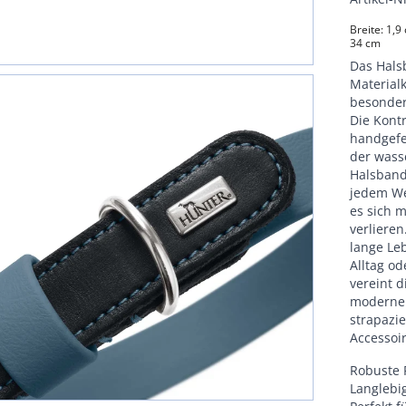
Breite: 1,9
34 cm
Das Hals
Material
besonder
Die Kontr
handgefer
der wass
Halsband
jedem We
es sich m
verliere
lange Leb
Alltag od
vereint 
modernen,
strapazie
Accessoi
Robuste 
Langlebig