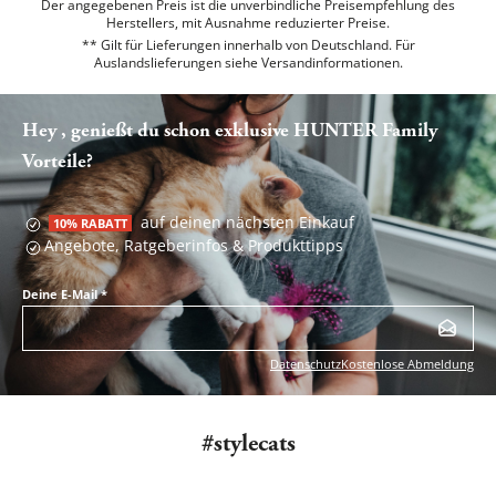
Der angegebenen Preis ist die unverbindliche Preisempfehlung des
Herstellers, mit Ausnahme reduzierter Preise.
** Gilt für Lieferungen innerhalb von Deutschland. Für
Auslandslieferungen siehe
Versandinformationen.
Hey , genießt du schon exklusive HUNTER Family
Vorteile?
auf deinen nächsten Einkauf
10% RABATT
Angebote, Ratgeberinfos & Produkttipps
Deine E-Mail
*
Datenschutz
Kostenlose Abmeldung
#stylecats