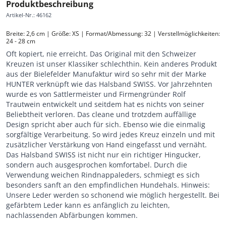
Produktbeschreibung
Artikel-Nr.
:
46162
Breite: 2,6 cm | Größe: XS | Format/Abmessung: 32 | Verstellmöglichkeiten: 
24 - 28 cm
Oft kopiert, nie erreicht. Das Original mit den Schweizer
Kreuzen ist unser Klassiker schlechthin. Kein anderes Produkt
aus der Bielefelder Manufaktur wird so sehr mit der Marke
HUNTER verknüpft wie das Halsband SWISS. Vor Jahrzehnten
wurde es von Sattlermeister und Firmengründer Rolf
Trautwein entwickelt und seitdem hat es nichts von seiner
Beliebtheit verloren. Das cleane und trotzdem auffällige
Design spricht aber auch für sich. Ebenso wie die einmalig
sorgfältige Verarbeitung. So wird jedes Kreuz einzeln und mit
zusätzlicher Verstärkung von Hand eingefasst und vernäht.
Das Halsband SWISS ist nicht nur ein richtiger Hingucker,
sondern auch ausgesprochen komfortabel. Durch die
Verwendung weichen Rindnappaleders, schmiegt es sich
besonders sanft an den empfindlichen Hundehals. Hinweis:
Unsere Leder werden so schonend wie möglich hergestellt. Bei
gefärbtem Leder kann es anfänglich zu leichten,
nachlassenden Abfärbungen kommen.