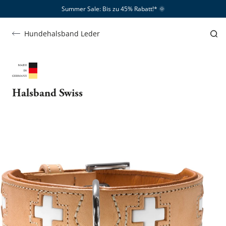
Summer Sale: Bis zu 45% Rabatt!*​
🌞
Hundehalsband Leder
Halsband Swiss