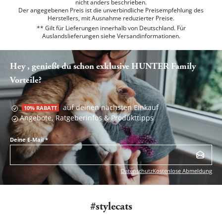
nicht anders beschrieben.
Der angegebenen Preis ist die unverbindliche Preisempfehlung des
Herstellers, mit Ausnahme reduzierter Preise.
** Gilt für Lieferungen innerhalb von Deutschland. Für
Auslandslieferungen siehe
Versandinformationen.
Hey , genießt du schon exklusive HUNTER Family
Vorteile?
auf deinen nächsten Einkauf
10% RABATT
Angebote, Ratgeberinfos & Produkttipps
Deine E-Mail
*
Datenschutz
Kostenlose Abmeldung
#stylecats