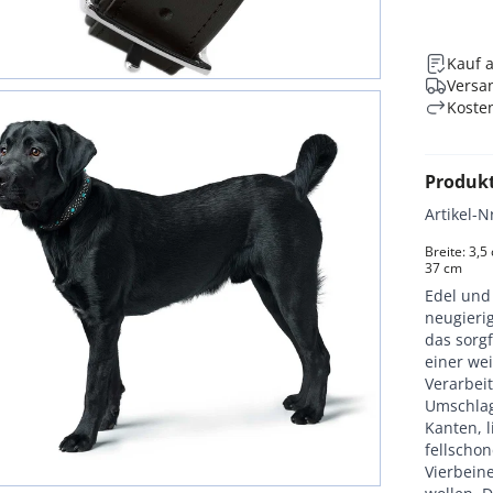
Kauf 
Versan
Koste
Produk
Artikel-N
Breite: 3,5
37 cm
Edel und
neugieri
das sorg
einer we
Verarbei
Umschlag
Kanten, l
fellscho
Vierbeine