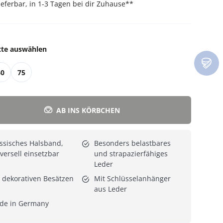
lieferbar, in 1-3 Tagen bei dir Zuhause
**
Alle Katzenmöbel
Alle Serien
tte auswählen
60
75
AB INS KÖRBCHEN
ssisches Halsband,
Besonders belastbares
versell einsetzbar
und strapazierfähiges
Leder
 dekorativen Besätzen
Mit Schlüsselanhänger
aus Leder
de in Germany