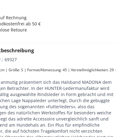
auf Rechnung
dkostenfrei ab 50 €
nlose Retoure
tbeschreibung
r.
:
69327
 cm | Größe: S | Format/Abmessung: 45 | Verstellmöglichkeiten: 29 - 
 anmutig präsentiert sich das Halsband MADONA dem
gen Betrachter. In der HUNTER-Ledermanufaktur wird
fältig ausgewählte Rindsleder in Form gebracht und mit
ichen Lage Nappaleder unterlegt. Durch die gebuggte
tung des sogenannten »Futterleders«, also das
en des natürlichen Werkstoffes für besonders weiche
iegt das adrette Accessoire unvergleichlich sanft und
nend am Hundehals an. Ein Plus für empfindliche
r, die auf höchsten Tragekomfort nicht verzichten