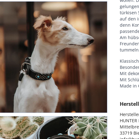
wollen. D
gelungen
türkisen
auf den 
denn Kom
passenden
Am hübsc
Freunden
tummeln,
Klassisch
Besonder
Mit deko
Mit Schl
Made in
Herstell
Hersteller
HUNTER I
Mittelbre
33719 Bie