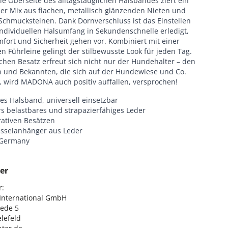
ie Oberseite des alltagstauglichen Halsbandes ziert ein
er Mix aus flachen, metallisch glänzenden Nieten und
 Schmucksteinen. Dank Dornverschluss ist das Einstellen
individuellen Halsumfang in Sekundenschnelle erledigt,
fort und Sicherheit gehen vor. Kombiniert mit einer
 Führleine gelingt der stilbewusste Look für jeden Tag.
hen Besatz erfreut sich nicht nur der Hundehalter – den
 und Bekannten, die sich auf der Hundewiese und Co.
 wird MADONA auch positiv auffallen, versprochen!
es Halsband, universell einsetzbar
s belastbares und strapazierfähiges Leder
rativen Besätzen
üsselanhänger aus Leder
 Germany
er
:

nternational GmbH

ede 5

lefeld
