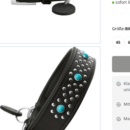
sofort 
Größe
:
Bi
45
Kla
uni
Mit
Ma