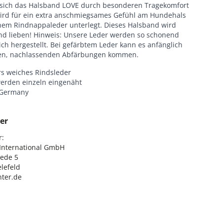
 sich das Halsband LOVE durch besonderen Tragekomfort
wird für ein extra anschmiegsames Gefühl am Hundehals
hem Rindnappaleder unterlegt. Dieses Halsband wird
nd lieben! Hinweis: Unsere Leder werden so schonend
ch hergestellt. Bei gefärbtem Leder kann es anfänglich
ten, nachlassenden Abfärbungen kommen.
s weiches Rindsleder
erden einzeln eingenäht
 Germany
er
:

nternational GmbH

ede 5

lefeld

ter.de