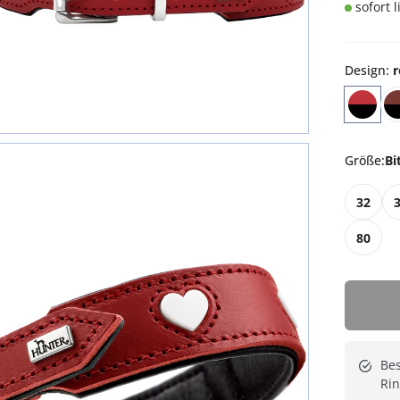
sofort 
Design
:
r
Größe
:
Bi
32
80
Be
Rin