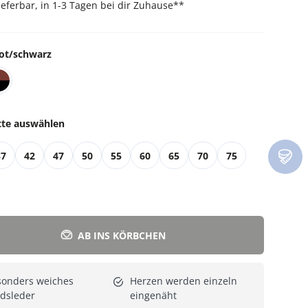
lieferbar, in 1-3 Tagen bei dir Zuhause
**
Alle Katzenmöbel
Alle Serien
ot/schwarz
tte auswählen
37
42
47
50
55
60
65
70
75
AB INS KÖRBCHEN
sonders weiches
Herzen werden einzeln
dsleder
eingenäht