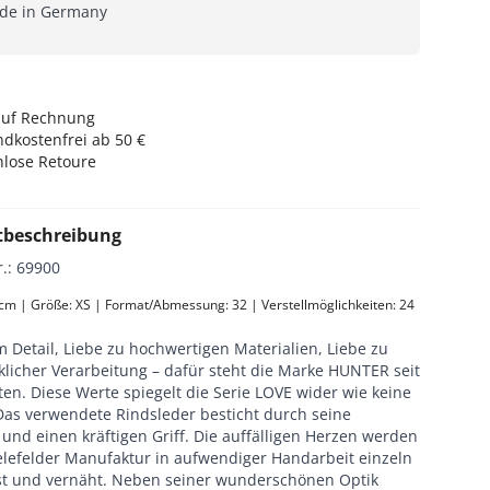
de in Germany
auf Rechnung
dkostenfrei ab 50 €
nlose Retoure
tbeschreibung
r.
:
69900
 cm | Größe: XS | Format/Abmessung: 32 | Verstellmöglichkeiten: 24 
 Detail, Liebe zu hochwertigen Materialien, Liebe zu
licher Verarbeitung – dafür steht die Marke HUNTER seit
en. Diese Werte spiegelt die Serie LOVE wider wie keine
Das verwendete Rindsleder besticht durch seine
t und einen kräftigen Griff. Die auffälligen Herzen werden
ielefelder Manufaktur in aufwendiger Handarbeit einzeln
st und vernäht. Neben seiner wunderschönen Optik