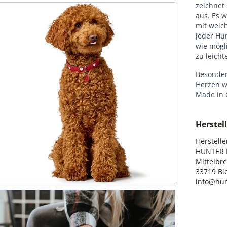
zeichnet
aus. Es 
mit weic
jeder Hu
wie mögli
zu leich
Besonder
Herzen w
Made in
Herstell
Hersteller
HUNTER I
Mittelbre
33719 Bie
info@hun