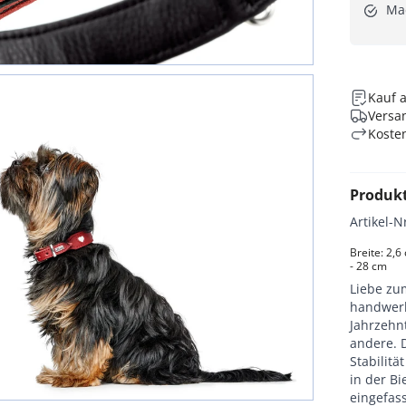
Ma
Kauf 
Versan
Koste
Produk
Artikel-N
Breite: 2,6
- 28 cm
Liebe zum
handwerk
Jahrzehnt
andere. 
Stabilitä
in der B
eingefas