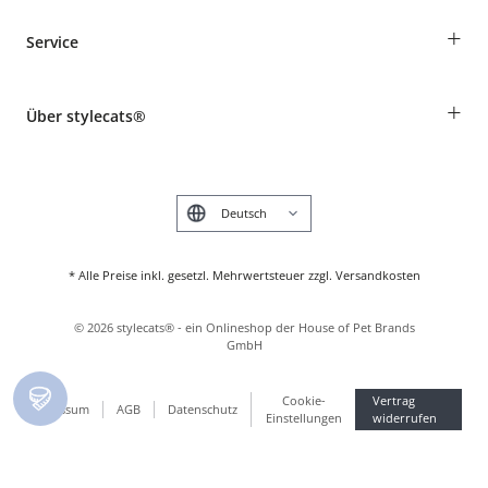
Bestellungen als Gast
+
Service
Informationen zur Lieferung
Widerruf
Rassentabelle
Zahlung & Versand
+
Über stylecats®
Tierkrankenversicherung
Produkte reklamieren und zurücksenden
Kundenkonto
Retouren-Portal
Das stylecats® Design
FAQ & Hilfe
English
* Alle Preise inkl. gesetzl. Mehrwertsteuer zzgl. Versandkosten
©
2026
stylecats® - ein Onlineshop der House of Pet Brands
GmbH
Cookie-
Vertrag
Impressum
AGB
Datenschutz
Einstellungen
widerrufen