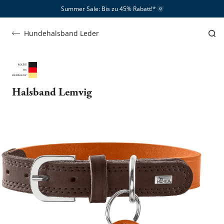
Summer Sale: Bis zu 45% Rabatt!*​
🌞
Hundehalsband Leder
Halsband Lemvig