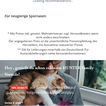
Loading recommendations...
Für neugierige Spürnasen
* Alle Preise inkl. gesetzl. Mehrwertsteuer zzgl. Versandkosten, wenn
nicht anders beschrieben.
Der angegebenen Preis ist die unverbindliche Preisempfehlung des
Herstellers, mit Ausnahme reduzierter Preise.
** Gilt für Lieferungen innerhalb von Deutschland. Für
Auslandslieferungen siehe
Versandinformationen.
Hey , genießt du schon exklusive HUNTER Family
Vorteile?
auf deinen nächsten Einkauf
10% RABATT
Angebote, Ratgeberinfos & Produkttipps
Deine E-Mail
*