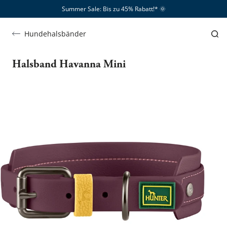
Summer Sale: Bis zu 45% Rabatt!*​
🌞
Hundehalsbänder
Halsband Havanna Mini