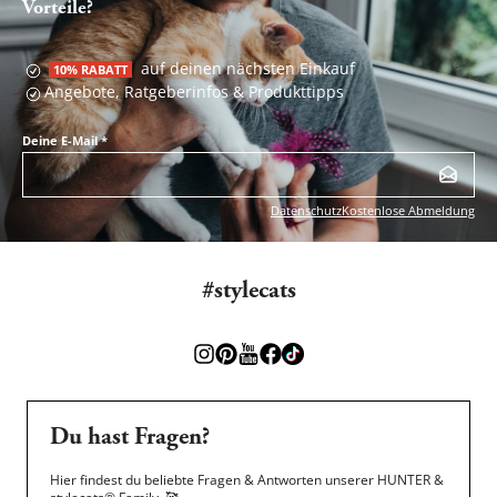
Vorteile?
auf deinen nächsten Einkauf
10% RABATT
Angebote, Ratgeberinfos & Produkttipps
Deine E-Mail
*
Datenschutz
Kostenlose Abmeldung
#stylecats
Du hast Fragen?
Hier findest du beliebte Fragen & Antworten unserer HUNTER &