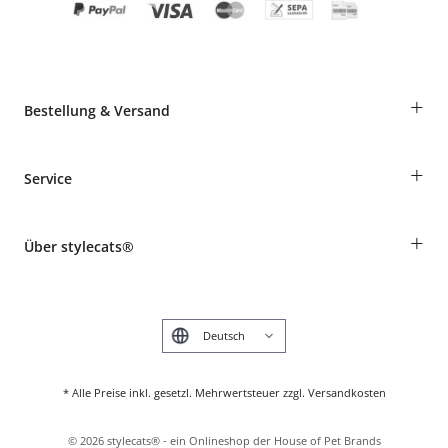
+
Bestellung & Versand
Bestellungen als Gast
+
Service
Informationen zur Lieferung
Widerruf
Rassentabelle
Zahlung & Versand
+
Über stylecats®
Tierkrankenversicherung
Produkte reklamieren und zurücksenden
Kundenkonto
Retouren-Portal
Das stylecats® Design
FAQ & Hilfe
English
* Alle Preise inkl. gesetzl. Mehrwertsteuer zzgl. Versandkosten
©
2026
stylecats® - ein Onlineshop der House of Pet Brands