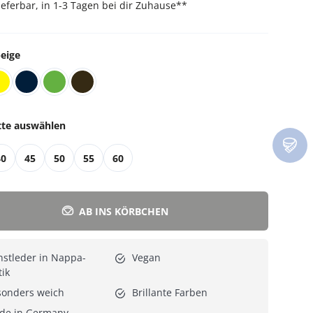
lieferbar, in 1-3 Tagen bei dir Zuhause
**
Alle Katzenmöbel
Alle Serien
eige
tte auswählen
40
45
50
55
60
AB INS KÖRBCHEN
stleder in Nappa-
Vegan
ik
sonders weich
Brillante Farben
de in Germany