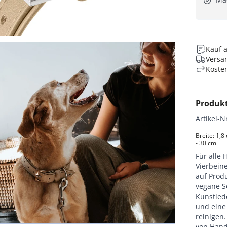
Kauf 
Versan
Koste
Produk
Artikel-N
Breite: 1,8
- 30 cm
Für alle 
Vierbein
auf Produ
vegane S
Kunstled
und eine
reinigen
von Hand