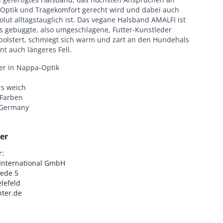
, Optik und Tragekomfort gerecht wird und dabei auch
lut alltagstauglich ist. Das vegane Halsband AMALFI ist
s gebuggte, also umgeschlagene, Futter-Kunstleder
polstert, schmiegt sich warm und zart an den Hundehals
t auch längeres Fell.
er in Nappa-Optik
s weich
 Farben
 Germany
er
:

nternational GmbH

ede 5

lefeld

ter.de