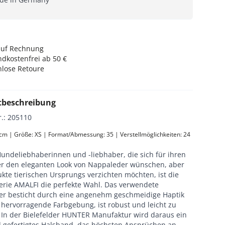
auf Rechnung
dkostenfrei ab 50 €
nlose Retoure
tbeschreibung
r.
:
205110
 cm | Größe: XS | Format/Abmessung: 35 | Verstellmöglichkeiten: 24 
Hundeliebhaberinnen und -liebhaber, die sich für ihren
er den eleganten Look von Nappaleder wünschen, aber
kte tierischen Ursprungs verzichten möchten, ist die
erie AMALFI die perfekte Wahl. Das verwendete
er besticht durch eine angenehm geschmeidige Haptik
 hervorragende Farbgebung, ist robust und leicht zu
. In der Bielefelder HUNTER Manufaktur wird daraus ein
 gefertigtes Halsband, das höchsten Ansprüchen an