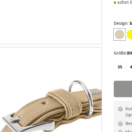
sofort 
Design
:
b
Größe
:
Bi
35
Kun
Opt
Be
Ma