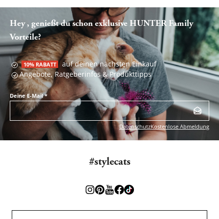
Hey , genießt du schon exklusive HUNTER Family
Vorteile?
auf deinen nächsten Einkauf
10% RABATT
Angebote, Ratgeberinfos & Produkttipps
Deine E-Mail
*
Datenschutz
Kostenlose Abmeldung
#stylecats