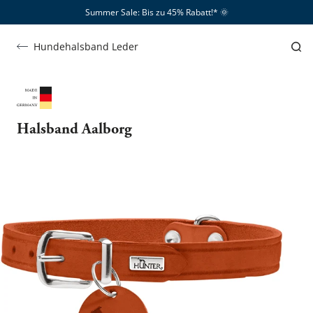
Summer Sale: Bis zu 45% Rabatt!*​
🌞
Hundehalsband Leder
Halsband Aalborg