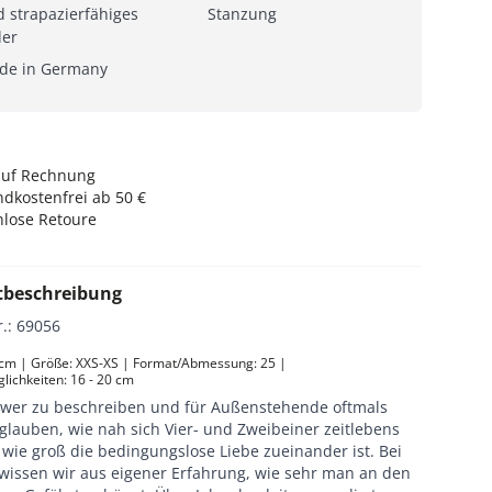
 strapazierfähiges
Stanzung
der
de in Germany
auf Rechnung
dkostenfrei ab 50 €
nlose Retoure
tbeschreibung
r.
:
69056
5 cm | Größe: XXS-XS | Format/Abmessung: 25 | 
lichkeiten: 16 - 20 cm
chwer zu beschreiben und für Außenstehende oftmals
glauben, wie nah sich Vier- und Zweibeiner zeitlebens
wie groß die bedingungslose Liebe zueinander ist. Bei
issen wir aus eigener Erfahrung, wie sehr man an den