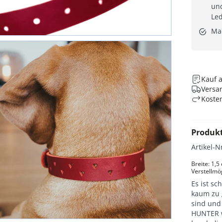
und
Le
Ma
Kauf 
Versan
Koste
Produk
Artikel-N
Breite: 1,
Verstellmög
Es ist s
kaum zu 
sind und 
HUNTER w