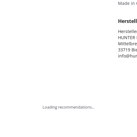
Made in
Herstell
Hersteller
HUNTER I
Mittelbre
33719 Bie
info@hun
Loading recommendations...