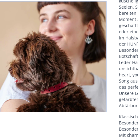
kuscheli
Seelen. 
bereiten
Moment a
geschaff
oder eine
im Halsb
der HUNT
Besonder
Botschaf
Leder-Ha
unsichtb
heart, yo
Song aus
das perf
Unsere L
gefärbte
Abfärbu
Klassisch
Besonder
Besonder
Mit char