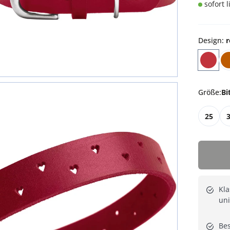
sofort 
Design
:
r
Größe
:
Bi
25
Kla
uni
Bes