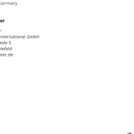
 Germany
er
:

nternational GmbH

ede 5

lefeld

ter.de