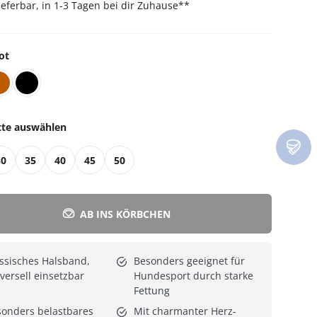
lieferbar, in 1-3 Tagen bei dir Zuhause
**
Alle Katzenmöbel
Alle Serien
ot
tte auswählen
30
35
40
45
50
AB INS KÖRBCHEN
ssisches Halsband,
Besonders geeignet für
versell einsetzbar
Hundesport durch starke
Fettung
onders belastbares
Mit charmanter Herz-