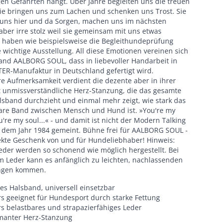
gen Gefährten hängt. Über Jahre begleiten uns die treuen
Sie bringen uns zum Lachen und schenken uns Trost. Sie
 uns hier und da Sorgen, machen uns im nächsten
ber irre stolz weil sie gemeinsam mit uns etwas
t haben wie beispielsweise die Begleithundeprüfung
 wichtige Ausstellung. All diese Emotionen vereinen sich
and AALBORG SOUL, dass in liebevoller Handarbeit in
ER-Manufaktur in Deutschland gefertigt wird.
e Aufmerksamkeit verdient die dezente aber in ihrer
t unmissverständliche Herz-Stanzung, die das gesamte
lsband durchzieht und einmal mehr zeigt, wie stark das
are Band zwischen Mensch und Hund ist. »You're my
u're my soul...« - und damit ist nicht der Modern Talking
 dem Jahr 1984 gemeint. Bühne frei für AALBORG SOUL -
ekte Geschenk von und für Hundeliebhaber! Hinweis:
eder werden so schonend wie möglich hergestellt. Bei
m Leder kann es anfänglich zu leichten, nachlassenden
ngen kommen.
es Halsband, universell einsetzbar
s geeignet für Hundesport durch starke Fettung
s belastbares und strapazierfähiges Leder
manter Herz-Stanzung