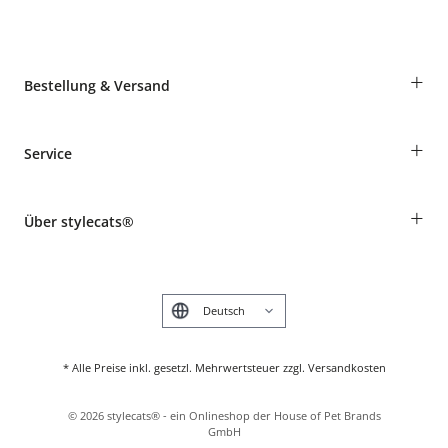
+
Bestellung & Versand
Bestellungen als Gast
+
Service
Informationen zur Lieferung
Widerruf
Rassentabelle
Zahlung & Versand
+
Über stylecats®
Tierkrankenversicherung
Produkte reklamieren und zurücksenden
Kundenkonto
Retouren-Portal
Das stylecats® Design
FAQ & Hilfe
English
* Alle Preise inkl. gesetzl. Mehrwertsteuer zzgl. Versandkosten
©
2026
stylecats® - ein Onlineshop der House of Pet Brands
GmbH