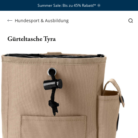
Summer Sale: Bis zu 45% Rabatt!*​
🌞
Hundesport & Ausbildung
Gürteltasche Tyra