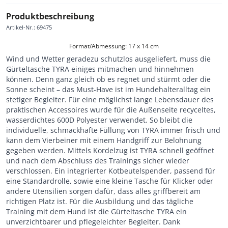
Produktbeschreibung
Artikel-Nr.
:
69475
Format/Abmessung: 17 x 14 cm
Wind und Wetter geradezu schutzlos ausgeliefert, muss die
Gürteltasche TYRA einiges mitmachen und hinnehmen
können. Denn ganz gleich ob es regnet und stürmt oder die
Sonne scheint – das Must-Have ist im Hundehalteralltag ein
stetiger Begleiter. Für eine möglichst lange Lebensdauer des
praktischen Accessoires wurde für die Außenseite recyceltes,
wasserdichtes 600D Polyester verwendet. So bleibt die
individuelle, schmackhafte Füllung von TYRA immer frisch und
kann dem Vierbeiner mit einem Handgriff zur Belohnung
gegeben werden. Mittels Kordelzug ist TYRA schnell geöffnet
und nach dem Abschluss des Trainings sicher wieder
verschlossen. Ein integrierter Kotbeutelspender, passend für
eine Standardrolle, sowie eine kleine Tasche für Klicker oder
andere Utensilien sorgen dafür, dass alles griffbereit am
richtigen Platz ist. Für die Ausbildung und das tägliche
Training mit dem Hund ist die Gürteltasche TYRA ein
unverzichtbarer und pflegeleichter Begleiter. Dank