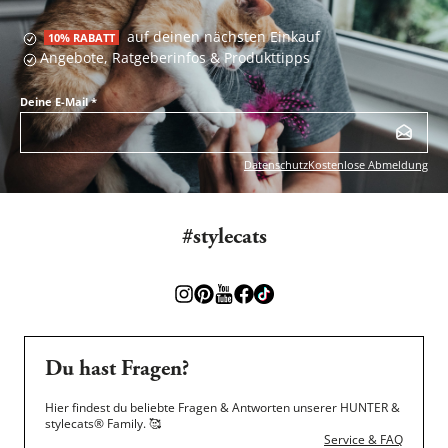
auf deinen nächsten Einkauf
10% RABATT
Angebote, Ratgeberinfos & Produkttipps
Deine E-Mail
*
Datenschutz
Kostenlose Abmeldung
#stylecats
Du hast Fragen?
Hier findest du beliebte Fragen & Antworten unserer HUNTER &
stylecats® Family.
🥰
Service & FAQ