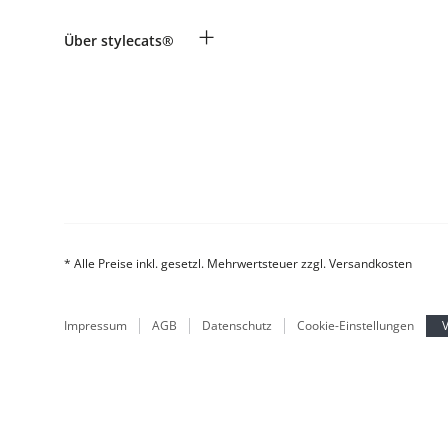
Zahlung & Versand
Rassentabelle
+
Über stylecats®
Produkte reklamieren und zurücksenden
Tierkrankenversicherung
Retouren-Portal
Kundenkonto
FAQ & Hilfe
Das stylecats® Design
* Alle Preise inkl. gesetzl. Mehrwertsteuer zzgl. Versandkosten
Impressum
AGB
Datenschutz
Cookie-Einstellungen
V