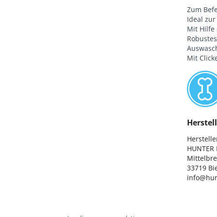
Zum Befes
Ideal zu
Mit Hilfe
Robustes
Auswasc
Mit Click
Herstell
Hersteller
HUNTER I
Mittelbre
33719 Bie
info@hun