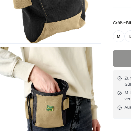
Größe
:
Bi
M
Zu
Gür
Mit
ver
Au