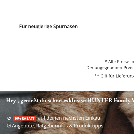
Für neugierige Spürnasen
* Alle Preise 
Der angegebenen Preis 
** Gilt für Liefer
Hey , genießt du schon exklusive HUNTER Family Vo
auf deinen nächsten Einkauf
10% RABATT
Angebote, Ratgeberinfos & Produkttipps