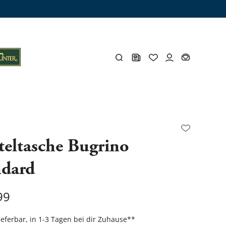
ämme
os
Y
teltasche Bugrino
ndard
öhlen
Y
99
Gesamtes Zubehör
lieferbar, in 1-3 Tagen bei dir Zuhause
**