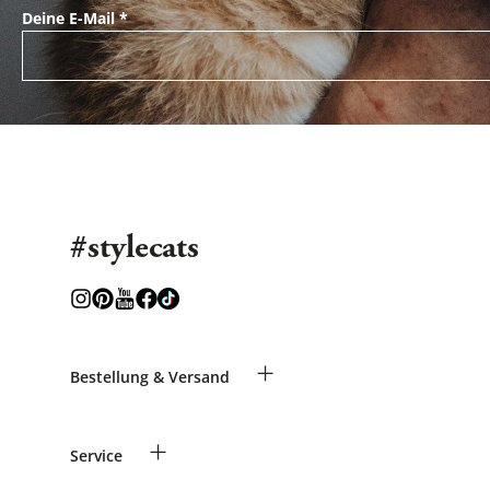
Deine E-Mail
*
#stylecats
+
Bestellung & Versand
Bestellungen als Gast
+
Service
Informationen zur Lieferung
Widerruf