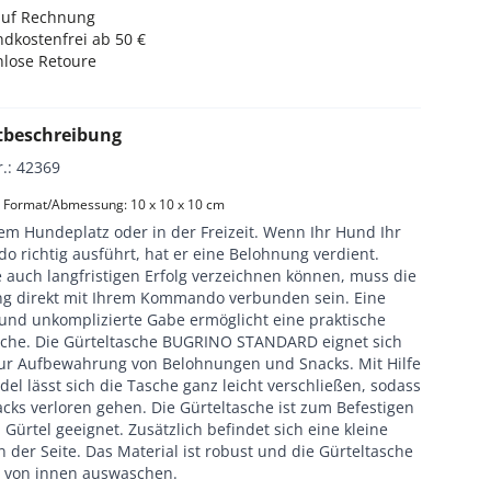
auf Rechnung
dkostenfrei ab 50 €
nlose Retoure
tbeschreibung
r.
:
42369
 Format/Abmessung: 10 x 10 x 10 cm
em Hundeplatz oder in der Freizeit. Wenn Ihr Hund Ihr
 richtig ausführt, hat er eine Belohnung verdient.
 auch langfristigen Erfolg verzeichnen können, muss die
g direkt mit Ihrem Kommando verbunden sein. Eine
 und unkomplizierte Gabe ermöglicht eine praktische
sche. Die Gürteltasche BUGRINO STANDARD eignet sich
zur Aufbewahrung von Belohnungen und Snacks. Mit Hilfe
del lässt sich die Tasche ganz leicht verschließen, sodass
cks verloren gehen. Die Gürteltasche ist zum Befestigen
Gürtel geeignet. Zusätzlich befindet sich eine kleine
 der Seite. Das Material ist robust und die Gürteltasche
ch von innen auswaschen.