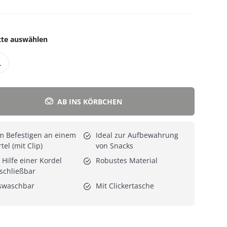
Alle Katzenmöbel
Alle Serien
tte auswählen
L
AB INS KÖRBCHEN
m Befestigen an einem
Ideal zur Aufbewahrung
tel (mit Clip)
von Snacks
 Hilfe einer Kordel
Robustes Material
schließbar
swaschbar
Mit Clickertasche