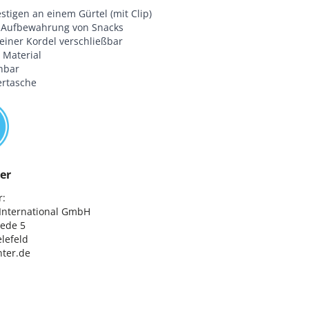
tigen an einem Gürtel (mit Clip)
r Aufbewahrung von Snacks
 einer Kordel verschließbar
 Material
hbar
ertasche
er
:

nternational GmbH

ede 5

lefeld

ter.de