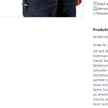
Kauf 
Versan
Koste
Produk
Artikel-N
Größe: M |
Ob auf d
Kommando
Damit Sie
Belohnun
schnelle
Gürtelta
perfekt 
einer Kor
keine Sna
an einem 
Tasche an
lässt si