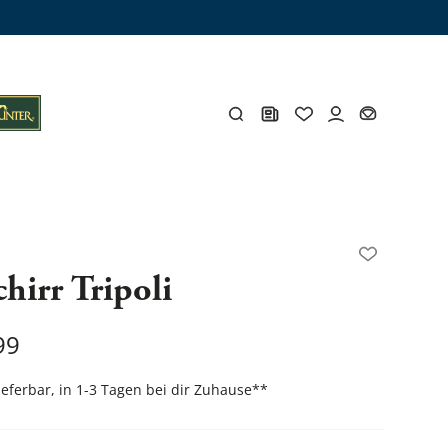
ämme
os
Y
hirr Tripoli
öhlen
Y
99
lieferbar, in 1-3 Tagen bei dir Zuhause
**
Gesamtes Zubehör