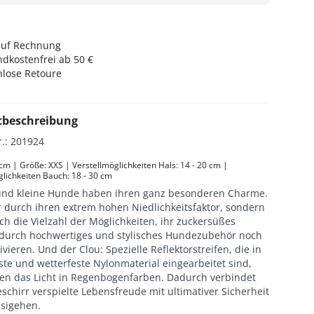
auf Rechnung
dkostenfrei ab 50 €
nlose Retoure
tbeschreibung
r.
:
201924
 cm | Größe: XXS | Verstellmöglichkeiten Hals: 14 - 20 cm | 
glichkeiten Bauch: 18 - 30 cm
nd kleine Hunde haben ihren ganz besonderen Charme.
r durch ihren extrem hohen Niedlichkeitsfaktor, sondern
h die Vielzahl der Möglichkeiten, ihr zuckersüßes
durch hochwertiges und stylisches Hundezubehör noch
ivieren. Und der Clou: Spezielle Reflektorstreifen, die in
te und wetterfeste Nylonmaterial eingearbeitet sind,
eren das Licht in Regenbogenfarben. Dadurch verbindet
schirr verspielte Lebensfreude mit ultimativer Sicherheit
sigehen.