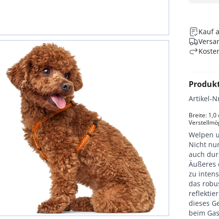
Kauf 
Versan
Koste
Produk
Artikel-N
Breite: 1,0
Verstellmö
Welpen u
Nicht nu
auch durc
Äußeres 
zu intens
das robus
reflekti
dieses Ge
beim Gas