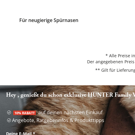
Für neugierige Spürnasen
* Alle Preise 
Der angegebenen Preis 
** Gilt für Liefer
Hey , genießt du schon exklusive HUNTER Family Vo
auf deinen nächsten Einkauf
10% RABATT
Angebote, Ratgeberinfos & Produkttipps
Deine E-Mail
*