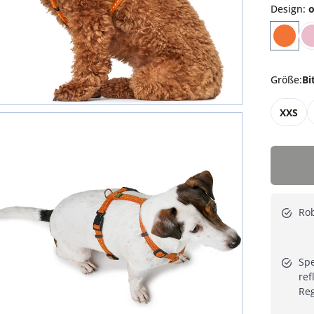
Design
:
o
Größe
:
Bi
XXS
Rob
Spe
ref
Re