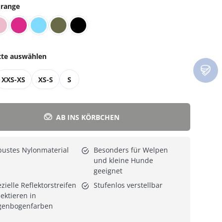
range
Alle Katzenmöbel
Alle Serien
tte auswählen
XXS-XS
XS-S
S
AB INS KÖRBCHEN
ustes Nylonmaterial
Besonders für Welpen
und kleine Hunde
geeignet
zielle Reflektorstreifen
Stufenlos verstellbar
lektieren in
genbogenfarben