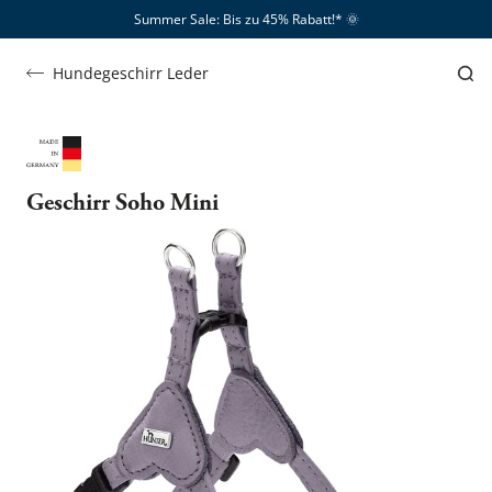
Summer Sale: Bis zu 45% Rabatt!*​
🌞
Hundegeschirr Leder
Geschirr Soho Mini