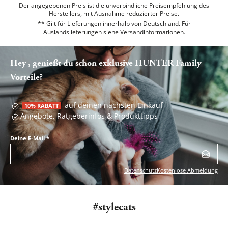
Der angegebenen Preis ist die unverbindliche Preisempfehlung des
Herstellers, mit Ausnahme reduzierter Preise.
** Gilt für Lieferungen innerhalb von Deutschland. Für
Auslandslieferungen siehe
Versandinformationen.
Hey , genießt du schon exklusive HUNTER Family
Vorteile?
auf deinen nächsten Einkauf
10% RABATT
Angebote, Ratgeberinfos & Produkttipps
Deine E-Mail
*
Datenschutz
Kostenlose Abmeldung
#stylecats