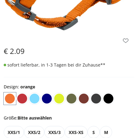
€
2.09
sofort lieferbar, in 1-3 Tagen bei dir Zuhause
**
Design
:
orange
Größe
:
Bitte auswählen
XXS/1
XXS/2
XXS/3
XXS-XS
S
M