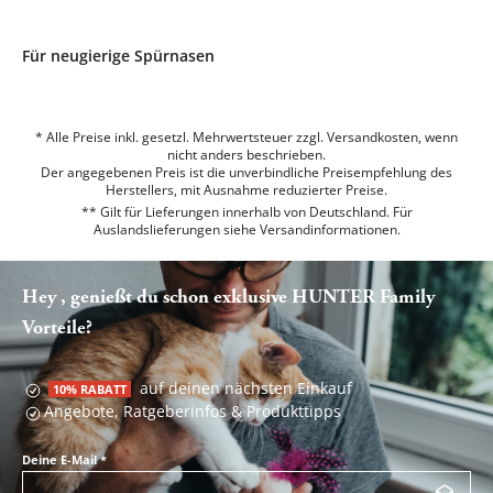
Für neugierige Spürnasen
* Alle Preise inkl. gesetzl. Mehrwertsteuer zzgl. Versandkosten, wenn
nicht anders beschrieben.
Der angegebenen Preis ist die unverbindliche Preisempfehlung des
Herstellers, mit Ausnahme reduzierter Preise.
** Gilt für Lieferungen innerhalb von Deutschland. Für
Auslandslieferungen siehe
Versandinformationen.
Hey , genießt du schon exklusive HUNTER Family
Vorteile?
auf deinen nächsten Einkauf
10% RABATT
Angebote, Ratgeberinfos & Produkttipps
Deine E-Mail
*