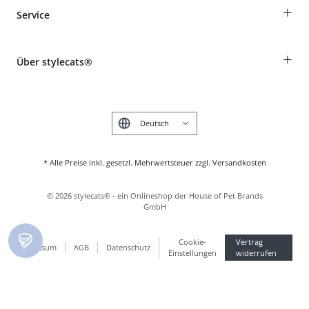
Bestellungen als Gast
+
Service
Informationen zur Lieferung
Widerruf
Rassentabelle
Zahlung & Versand
+
Über stylecats®
Tierkrankenversicherung
Produkte reklamieren und zurücksenden
Kundenkonto
Retouren-Portal
Das stylecats® Design
FAQ & Hilfe
English
* Alle Preise inkl. gesetzl. Mehrwertsteuer zzgl. Versandkosten
©
2026
stylecats® - ein Onlineshop der House of Pet Brands
GmbH
Cookie-
Vertrag
Impressum
AGB
Datenschutz
Einstellungen
widerrufen