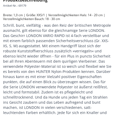
Artikel-Nr.
:
69179
Breite: 1,0 cm | Größe: XXS/1 | Verstellmöglichkeiten Hals: 14 - 20 cm | 
Verstellmöglichkeiten Bauch: 18 - 30 cm
Schrill, bunt, vielfältig - was den Reiz der britischen Metropole
ausmacht, gilt ebenso für die gleichnamige Serie LONDON.
Das Geschirr LONDON VARIO RAPID ist 4-fach verstellbar und
mit einem farblich passenden Sicherheitsverschluss (Gr. XXS-
XS, S, M) ausgestattet. Mit einem Handgriff lässt sich der
robuste Kunststoffverschluss zusätzlich »verriegeln« und
ebenso leicht wieder öffnen - für ein Plus in puncto Sicherheit
bei all Ihren Abenteuern mit dem quirligen Vierbeiner. Das
verwendete Polyester-Material ist so weich und flexibel wie Sie
es bereits von den HUNTER Nylon-Produkten kennen. Darüber
hinaus kann es mit einer Vielzahl positiver Eigenschaften
punkten, die auf einen Blick zu überzeugen wissen. Das für
die Serie LONDON verwendete Polyester ist äußerst reißfest,
leicht und formstabil. Zudem ist es pflegeleicht und
schnelltrocknend. Und da Hunde uns jeden Tag ein Strahlen
ins Gesicht zaubern und das Leben aufregend und bunt
machen, ist LONDON in vielen verschiedenen, satt-
leuchtenden Farben erhältlich. Jede für sich ein Knaller und