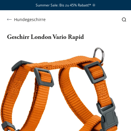
Summer Sale: Bis zu 45% Rabatt!*​
🌞
Hundegeschirre
Geschirr London Vario Rapid