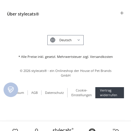
Widerruf
Rassentabelle
Zahlung & Versand
+
Über stylecats®
Tierkrankenversicherung
Produkte reklamieren und zurücksenden
Kundenkonto
Retouren-Portal
Das stylecats® Design
FAQ & Hilfe
English
* Alle Preise inkl. gesetzl. Mehrwertsteuer zzgl. Versandkosten
©
2026
stylecats® - ein Onlineshop der House of Pet Brands
GmbH
Cookie-
Vertrag
Impressum
AGB
Datenschutz
Einstellungen
widerrufen