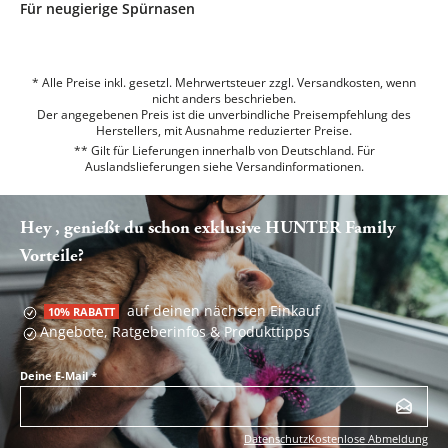
Für neugierige Spürnasen
* Alle Preise inkl. gesetzl. Mehrwertsteuer zzgl. Versandkosten, wenn
nicht anders beschrieben.
Der angegebenen Preis ist die unverbindliche Preisempfehlung des
Herstellers, mit Ausnahme reduzierter Preise.
** Gilt für Lieferungen innerhalb von Deutschland. Für
Auslandslieferungen siehe
Versandinformationen.
Hey , genießt du schon exklusive HUNTER Family
Vorteile?
auf deinen nächsten Einkauf
10% RABATT
Angebote, Ratgeberinfos & Produkttipps
Deine E-Mail
*
Datenschutz
Kostenlose Abmeldung