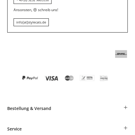
Ansonsten,
😍
schreib uns!
info[at]stylecats.de
+
Bestellung & Versand
Bestellungen als Gast
+
Service
Informationen zur Lieferung