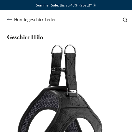
Summer Sale: Bis zu 45% Rabatt!*​
🌞
Hundegeschirr Leder
Geschirr Hilo