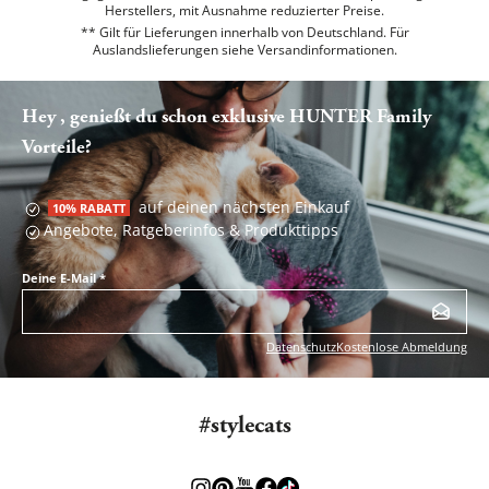
Herstellers, mit Ausnahme reduzierter Preise.
** Gilt für Lieferungen innerhalb von Deutschland. Für
Auslandslieferungen siehe
Versandinformationen.
Hey , genießt du schon exklusive HUNTER Family
Vorteile?
auf deinen nächsten Einkauf
10% RABATT
Angebote, Ratgeberinfos & Produkttipps
Deine E-Mail
*
Datenschutz
Kostenlose Abmeldung
#stylecats