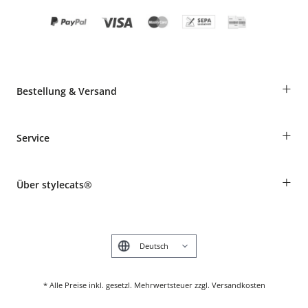
+
Bestellung & Versand
Bestellungen als Gast
+
Service
Informationen zur Lieferung
Widerruf
Rassentabelle
Zahlung & Versand
+
Über stylecats®
Tierkrankenversicherung
Produkte reklamieren und zurücksenden
Kundenkonto
Retouren-Portal
Das stylecats® Design
FAQ & Hilfe
English
* Alle Preise inkl. gesetzl. Mehrwertsteuer zzgl. Versandkosten