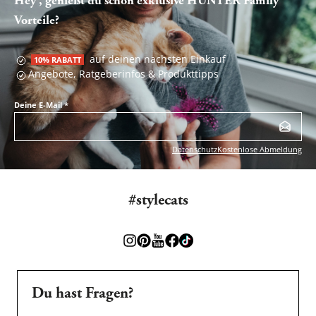
Hey , genießt du schon exklusive HUNTER Family
Vorteile?
auf deinen nächsten Einkauf
10% RABATT
Angebote, Ratgeberinfos & Produkttipps
Deine E-Mail
*
Datenschutz
Kostenlose Abmeldung
#stylecats
Du hast Fragen?