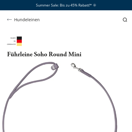
Summer Sale: Bis zu 45% Rabatt!*​
🌞
Hundeleinen
Führleine Soho Round Mini