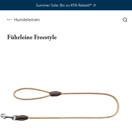
Summer Sale: Bis zu 45% Rabatt!*​
🌞
Hundeleinen
Führleine Freestyle