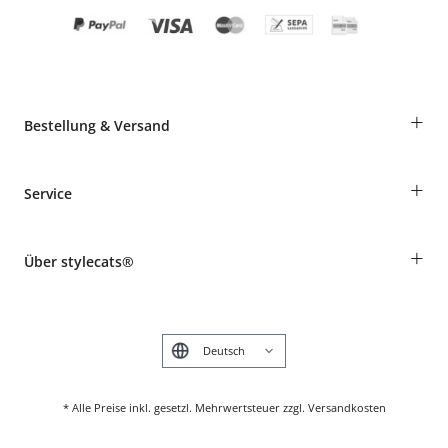
+
Bestellung & Versand
Bestellungen als Gast
+
Service
Informationen zur Lieferung
Widerruf
Rassentabelle
Zahlung & Versand
+
Über stylecats®
Tierkrankenversicherung
Produkte reklamieren und zurücksenden
Kundenkonto
Retouren-Portal
Das stylecats® Design
FAQ & Hilfe
English
* Alle Preise inkl. gesetzl. Mehrwertsteuer zzgl. Versandkosten