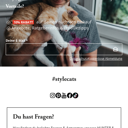
Vorteile?
auf deinen nächsten Einkauf
10% RABATT
Angebote, Ratgeberinfos & Produkttipps
Deine E-Mail
*
Datenschutz
Kostenlose Abmeldung
#stylecats
Du hast Fragen?
Hier findest du beliebte Fragen & Antworten unserer HUNTER &