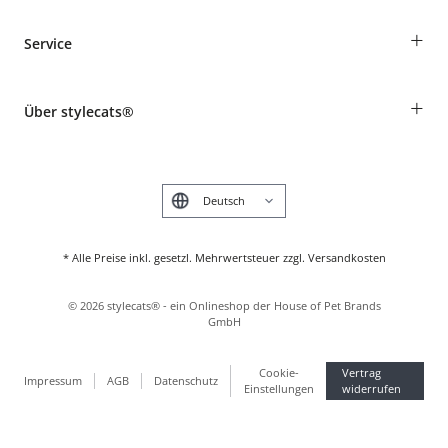
Bestellungen als Gast
+
Service
Informationen zur Lieferung
Widerruf
Rassentabelle
Zahlung & Versand
+
Über stylecats®
Tierkrankenversicherung
Produkte reklamieren und zurücksenden
Kundenkonto
Retouren-Portal
Das stylecats® Design
FAQ & Hilfe
English
* Alle Preise inkl. gesetzl. Mehrwertsteuer zzgl. Versandkosten
©
2026
stylecats® - ein Onlineshop der House of Pet Brands
GmbH
Cookie-
Vertrag
Impressum
AGB
Datenschutz
Einstellungen
widerrufen