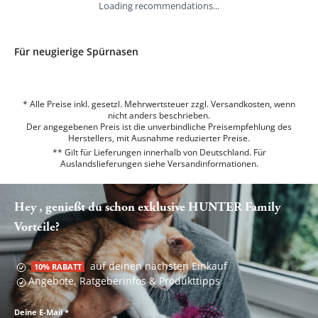
Loading recommendations...
Für neugierige Spürnasen
* Alle Preise inkl. gesetzl. Mehrwertsteuer zzgl. Versandkosten, wenn
nicht anders beschrieben.
Der angegebenen Preis ist die unverbindliche Preisempfehlung des
Herstellers, mit Ausnahme reduzierter Preise.
** Gilt für Lieferungen innerhalb von Deutschland. Für
Auslandslieferungen siehe
Versandinformationen.
Hey , genießt du schon exklusive HUNTER Family
Vorteile?
auf deinen nächsten Einkauf
10% RABATT
Angebote, Ratgeberinfos & Produkttipps
Deine E-Mail
*