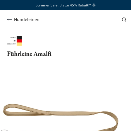
Summer Sale: Bis zu 45% Rabatt!*​
🌞
Hundeleinen
Führleine Amalfi