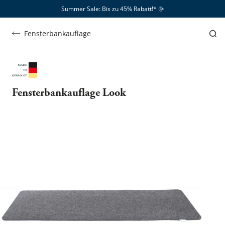
Summer Sale: Bis zu 45% Rabatt!*​
🌞
Fensterbankauflage
Fensterbankauflage Look