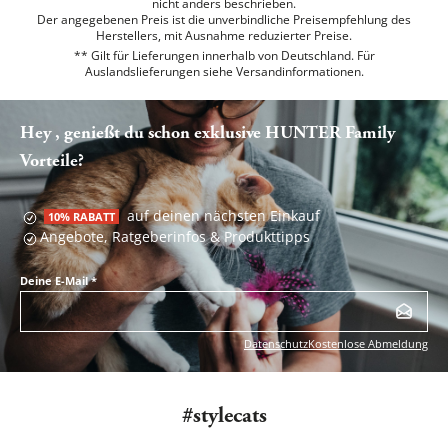
nicht anders beschrieben.
Der angegebenen Preis ist die unverbindliche Preisempfehlung des
Herstellers, mit Ausnahme reduzierter Preise.
** Gilt für Lieferungen innerhalb von Deutschland. Für
Auslandslieferungen siehe
Versandinformationen.
Hey , genießt du schon exklusive HUNTER Family
Vorteile?
auf deinen nächsten Einkauf
10% RABATT
Angebote, Ratgeberinfos & Produkttipps
Deine E-Mail
*
Datenschutz
Kostenlose Abmeldung
#stylecats