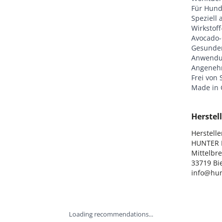
Für Hund
Speziell 
Wirkstof
Avocado-
Gesunder
Anwend
Angenehm
Frei von 
Made in
Herstell
Hersteller
HUNTER I
Mittelbre
33719 Bie
info@hun
Loading recommendations...