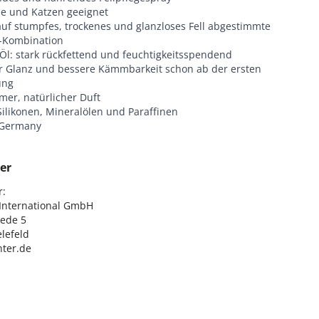
e und Katzen geeignet
auf stumpfes, trockenes und glanzloses Fell abgestimmte
f-Kombination
Öl: stark rückfettend und feuchtigkeitsspendend
 Glanz und bessere Kämmbarkeit schon ab der ersten
ung
er, natürlicher Duft
Silikonen, Mineralölen und Paraffinen
 Germany
er
:

nternational GmbH

ede 5

lefeld

ter.de