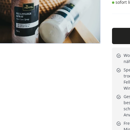
sofort 
Wo
näh
Spe
tro
Fel
Wir
Ge
be
sch
An
Fre
Min