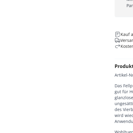
Par
Kauf 
Versan
Koste
Produk
Artikel-N
Das Fell
gut für 
glanzlos
ungesätt
des Vierb
wird wie
Anwendun
Wohltuen