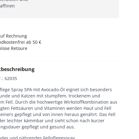
affinen
auf Rechnung
dkostenfrei ab 50 €
nlose Retoure
tbeschreibung
r.
:
62035
pflege Spray SPA mit Avocado-Öl eignet sich besonders
Hunde und Katzen mit stumpfem, trockenem und
em Fell. Durch die hochwertige Wirkstoffkombination aus
igten Fettsäuren und Vitaminen werden Haut und Fell
einers gepflegt und von innen heraus genährt. Das Fell
der leichter kämmbar und sieht schon nach kurzer
gsdauer gepflegt und gesund aus.
des und nährendes Fellpflegespray