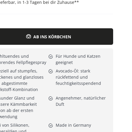
lieferbar, in 1-3 Tagen bei dir Zuhause
**
Alle Katzenmöbel
Alle Serien
AB INS KÖRBCHEN
hltuendes und
Für Hunde und Katzen
rendes Fellpflegespray
geeignet
ziell auf stumpfes,
Avocado-Öl: stark
ckenes und glanzloses
rückfettend und
l abgestimmte
feuchtigkeitsspendend
kstoff-Kombination
sunder Glanz und
Angenehmer, natürlicher
ssere Kämmbarkeit
Duft
on ab der ersten
wendung
i von Silikonen,
Made in Germany
eralölen und