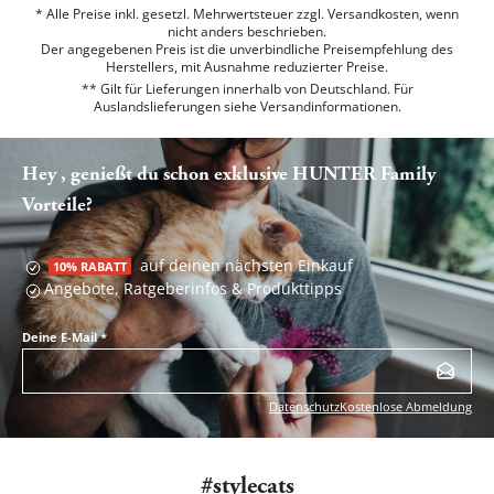
* Alle Preise inkl. gesetzl. Mehrwertsteuer zzgl. Versandkosten, wenn
nicht anders beschrieben.
Der angegebenen Preis ist die unverbindliche Preisempfehlung des
Herstellers, mit Ausnahme reduzierter Preise.
** Gilt für Lieferungen innerhalb von Deutschland. Für
Auslandslieferungen siehe
Versandinformationen.
Hey , genießt du schon exklusive HUNTER Family
Vorteile?
auf deinen nächsten Einkauf
10% RABATT
Angebote, Ratgeberinfos & Produkttipps
Deine E-Mail
*
Datenschutz
Kostenlose Abmeldung
#stylecats