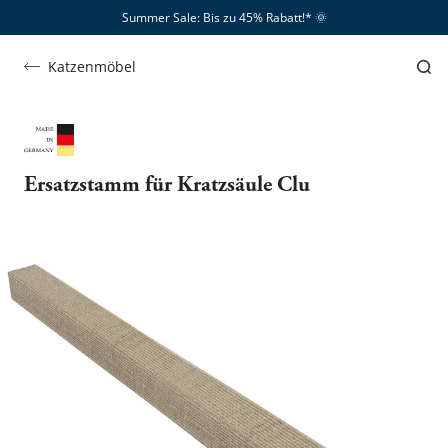
Summer Sale: Bis zu 45% Rabatt!*​
🌞
Katzenmöbel
Ersatzstamm für Kratzsäule Clu