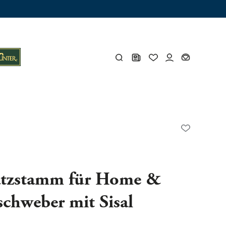
ämme
os
Y
öhlen
Y
atzstamm für Home &
schweber mit Sisal
Gesamtes Zubehör