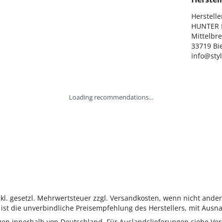
Hersteller
HUNTER I
Mittelbre
33719 Bie
info@sty
Loading recommendations...
inkl. gesetzl. Mehrwertsteuer zzgl. Versandkosten, wenn nicht ande
ist die unverbindliche Preisempfehlung des Herstellers, mit Ausna
ungen innerhalb von Deutschland. Für Auslandslieferungen siehe
Ver