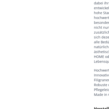
dabei ih
entwickel
hohe Stan
hochwert
besonders
nicht nur
zusätzli
sich deze
alle Bedü
natürlic
ästhetis
HOME ode
Lebensqua
Hochwert
Innovativ
Filigrane
Robuste 
Pflegelei
Made in
Herstell