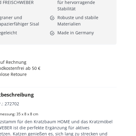
d FREISCHWEBER
für hervorragende
Stabilität
igraner und
Robuste und stabile
apazierfähiger Sisal
Materialien
egeleicht
Made in Germany
auf Rechnung
dkostenfrei ab 50 €
nlose Retoure
tbeschreibung
r.
:
272702
essung: 35 x 8 x 8 cm
tzstamm für den Kratzbaum HOME und das Kratzmöbel
EBER ist die perfekte Ergänzung für aktives
tzen. Katzen genießen es, sich lang zu strecken und