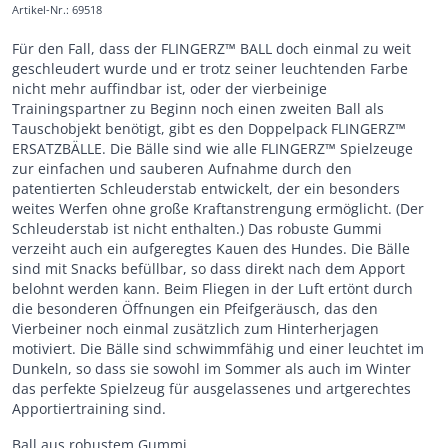
Artikel-Nr.
:
69518
Für den Fall, dass der FLINGERZ™ BALL doch einmal zu weit
geschleudert wurde und er trotz seiner leuchtenden Farbe
nicht mehr auffindbar ist, oder der vierbeinige
Trainingspartner zu Beginn noch einen zweiten Ball als
Tauschobjekt benötigt, gibt es den Doppelpack FLINGERZ™
ERSATZBÄLLE. Die Bälle sind wie alle FLINGERZ™ Spielzeuge
zur einfachen und sauberen Aufnahme durch den
patentierten Schleuderstab entwickelt, der ein besonders
weites Werfen ohne große Kraftanstrengung ermöglicht. (Der
Schleuderstab ist nicht enthalten.) Das robuste Gummi
verzeiht auch ein aufgeregtes Kauen des Hundes. Die Bälle
sind mit Snacks befüllbar, so dass direkt nach dem Apport
belohnt werden kann. Beim Fliegen in der Luft ertönt durch
die besonderen Öffnungen ein Pfeifgeräusch, das den
Vierbeiner noch einmal zusätzlich zum Hinterherjagen
motiviert. Die Bälle sind schwimmfähig und einer leuchtet im
Dunkeln, so dass sie sowohl im Sommer als auch im Winter
das perfekte Spielzeug für ausgelassenes und artgerechtes
Apportiertraining sind.
Ball aus robustem Gummi