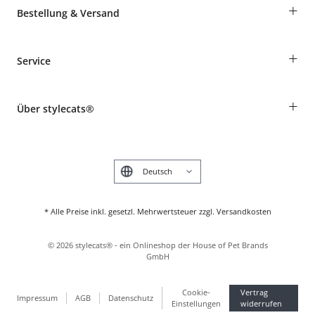
+
Bestellung & Versand
Bestellungen als Gast
+
Service
Informationen zur Lieferung
Widerruf
Rassentabelle
Zahlung & Versand
+
Über stylecats®
Tierkrankenversicherung
Produkte reklamieren und zurücksenden
Kundenkonto
Retouren-Portal
Das stylecats® Design
FAQ & Hilfe
English
* Alle Preise inkl. gesetzl. Mehrwertsteuer zzgl. Versandkosten
©
2026
stylecats® - ein Onlineshop der House of Pet Brands
GmbH
Cookie-
Vertrag
Impressum
AGB
Datenschutz
Einstellungen
widerrufen