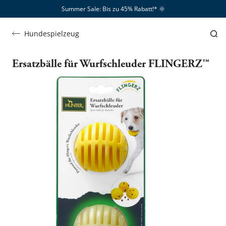
Summer Sale: Bis zu 45% Rabatt!*​
🌞
Hundespielzeug
Ersatzbälle für Wurfschleuder FLINGERZ™