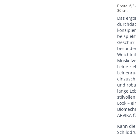
Breite: 6,3
36 cm
Das ergo
durchdac
konzipier
beispiel
Geschirr 
besonder
Weichtei
Muskelve
Leine zi
Leinenru
einzusch
und robu
lange Le
stilvoll
Look – ei
Biomecha
ARVIKA fü
Kann die
Schilddr