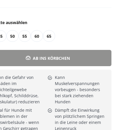
Alle Katzenmöbel
Alle Serien
tte auswählen
45
50
55
60
65
AB INS KÖRBCHEN
n die Gefahr von
Kann
häden im
Muskelverspannungen
ichteilgewebe
vorbeugen - besonders
hlkopf, Schilddrüse,
bei stark ziehenden
kulatur) reduzieren
Hunden
al für Hunde mit
Dämpft die Einwirkung
blemen in der
von plötzlichem Springen
swirbelsäule - wenn
in die Leine oder einem
n Geschirr getragen
Leinenruck