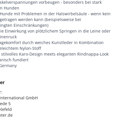
kelverspannungen vorbeugen - besonders bei stark
en Hunden
r Hunde mit Problemen in der Halswirbelsäule - wenn kein
 getragen werden kann (beispielsweise bei
ingten Einschränkungen)
ie Einwirkung von plötzlichem Springen in die Leine oder
inenruck
agekomfort durch weiches Kunstleder in Kombination
eleichtem Nylon-Stoff
h stilvolles Karo-Design meets eleganten Rindnappa-Look
nisch fundiert
 Germany
er
:

nternational GmbH

ede 5

lefeld

ter.de