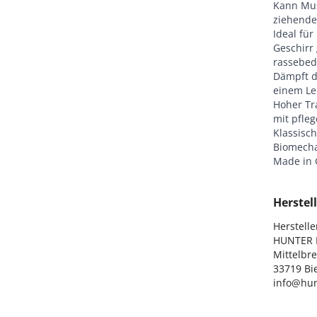
Kann Mus
ziehend
Ideal fü
Geschirr
rassebed
Dämpft d
einem Le
Hoher Tr
mit pfleg
Klassisc
Biomecha
Made in
Herstell
Hersteller
HUNTER I
Mittelbre
33719 Bie
info@hun