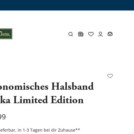
ämme
os
Y
onomisches Halsband
ka Limited Edition
öhlen
Y
99
Gesamtes Zubehör
lieferbar, in 1-3 Tagen bei dir Zuhause
**