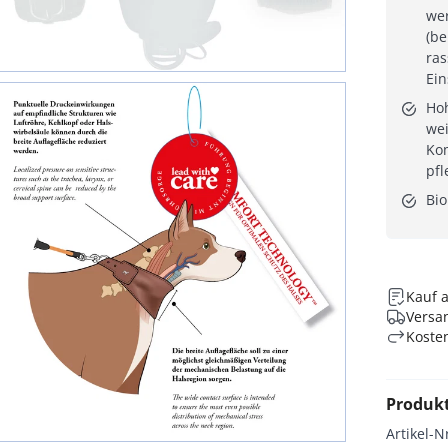
we
(be
ra
Ei
Hoh
wei
Kom
pfl
Bio
Kauf 
Versan
Koste
Produk
Artikel-N