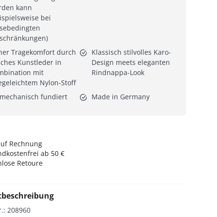
rden kann
ispielsweise bei
ssebedingten
nschränkungen)
er Tragekomfort durch
Klassisch stilvolles Karo-
ches Kunstleder in
Design meets eleganten
bination mit
Rindnappa-Look
egeleichtem Nylon-Stoff
mechanisch fundiert
Made in Germany
auf Rechnung
dkostenfrei ab 50 €
nlose Retoure
tbeschreibung
r.
:
208960