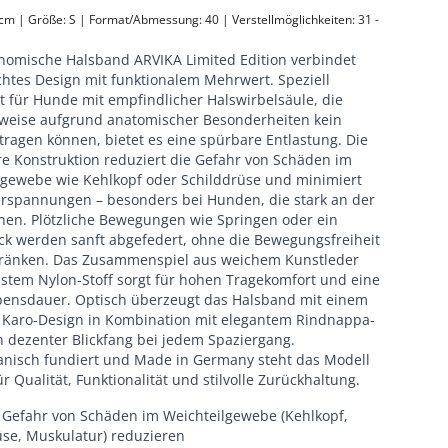
 cm | Größe: S | Format/Abmessung: 40 | Verstellmöglichkeiten: 31 - 
nomische Halsband ARVIKA Limited Edition verbindet
htes Design mit funktionalem Mehrwert. Speziell
t für Hunde mit empfindlicher Halswirbelsäule, die
sweise aufgrund anatomischer Besonderheiten kein
tragen können, bietet es eine spürbare Entlastung. Die
e Konstruktion reduziert die Gefahr von Schäden im
lgewebe wie Kehlkopf oder Schilddrüse und minimiert
rspannungen – besonders bei Hunden, die stark an der
ehen. Plötzliche Bewegungen wie Springen oder ein
ck werden sanft abgefedert, ohne die Bewegungsfreiheit
ränken. Das Zusammenspiel aus weichem Kunstleder
stem Nylon-Stoff sorgt für hohen Tragekomfort und eine
bensdauer. Optisch überzeugt das Halsband mit einem
en Karo-Design in Kombination mit elegantem Rindnappa-
n dezenter Blickfang bei jedem Spaziergang.
nisch fundiert und Made in Germany steht das Modell
r Qualität, Funktionalität und stilvolle Zurückhaltung.
 Gefahr von Schäden im Weichteilgewebe (Kehlkopf,
üse, Muskulatur) reduzieren