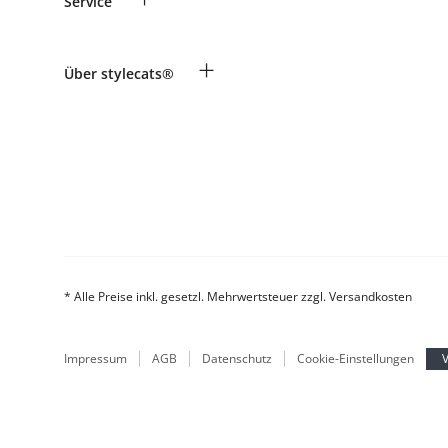
Service
Informationen zur Lieferung
Widerruf
Zahlung & Versand
Rassentabelle
+
Über stylecats®
Produkte reklamieren und zurücksenden
Tierkrankenversicherung
Retouren-Portal
Kundenkonto
FAQ & Hilfe
Das stylecats® Design
* Alle Preise inkl. gesetzl. Mehrwertsteuer zzgl. Versandkosten
Impressum
AGB
Datenschutz
Cookie-Einstellungen
V