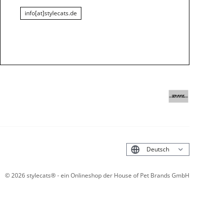
info[at]stylecats.de
English
©
2026
stylecats® - ein Onlineshop der House of Pet Brands GmbH