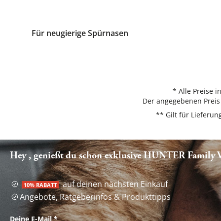
Für neugierige Spürnasen
* Alle Preise 
Der angegebenen Preis 
** Gilt für Liefer
Hey , genießt du schon exklusive HUNTER Family Vo
auf deinen nächsten Einkauf
10% RABATT
Angebote, Ratgeberinfos & Produkttipps
Deine E-Mail
*