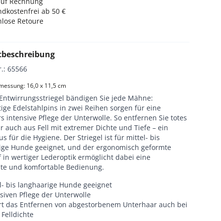
auf Rechnung
dkostenfrei ab 50 €
nlose Retoure
tbeschreibung
r.
:
65566
essung: 16,0 x 11,5 cm
Entwirrungsstriegel bändigen Sie jede Mähne:
ge Edelstahlpins in zwei Reihen sorgen für eine
 intensive Pflege der Unterwolle. So entfernen Sie totes
 auch aus Fell mit extremer Dichte und Tiefe – ein
us für die Hygiene. Der Striegel ist für mittel- bis
ige Hunde geeignet, und der ergonomisch geformte
 in wertiger Lederoptik ermöglicht dabei eine
ste und komfortable Bedienung.
l- bis langhaarige Hunde geeignet
siven Pflege der Unterwolle
ert das Entfernen von abgestorbenem Unterhaar auch bei
Felldichte