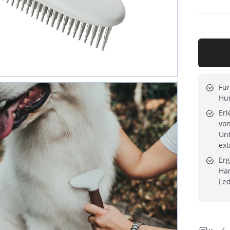
Für
Hu
Erl
vo
Unt
ext
Er
Han
Led