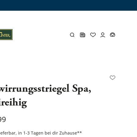
ämme
os
Y
irrungsstriegel Spa,
reihig
öhlen
Y
99
Gesamtes Zubehör
lieferbar, in 1-3 Tagen bei dir Zuhause
**