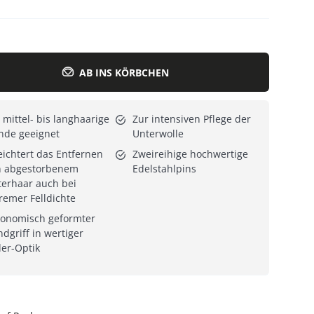
Alle Katzenmöbel
Alle Serien
AB INS KÖRBCHEN
 mittel- bis langhaarige
Zur intensiven Pflege der
nde geeignet
Unterwolle
eichtert das Entfernen
Zweireihige hochwertige
n abgestorbenem
Edelstahlpins
erhaar auch bei
remer Felldichte
gonomisch geformter
dgriff in wertiger
er-Optik