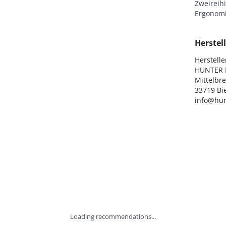
Zweireih
Ergonomi
Herstell
Hersteller
HUNTER I
Mittelbre
33719 Bie
info@hun
Loading recommendations...