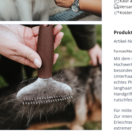
Kauf 
Versan
Koste
Produk
Artikel-N
Format/Abm
Mit dem 
Hochwerti
besonders
Unterhaar
echtes Pl
langhaar
Handgriff
rutschfe
Für mitte
Zur inten
Erleicht
extremer 