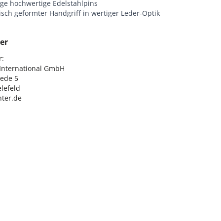
ige hochwertige Edelstahlpins
sch geformter Handgriff in wertiger Leder-Optik
er
:

nternational GmbH

ede 5

lefeld

ter.de