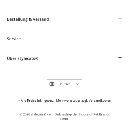
+
Bestellung & Versand
Bestellungen als Gast
+
Service
Informationen zur Lieferung
Widerruf
Rassentabelle
Zahlung & Versand
+
Über stylecats®
Tierkrankenversicherung
Produkte reklamieren und zurücksenden
Kundenkonto
Retouren-Portal
Das stylecats® Design
FAQ & Hilfe
English
* Alle Preise inkl. gesetzl. Mehrwertsteuer zzgl. Versandkosten
©
2026
stylecats® - ein Onlineshop der House of Pet Brands
GmbH