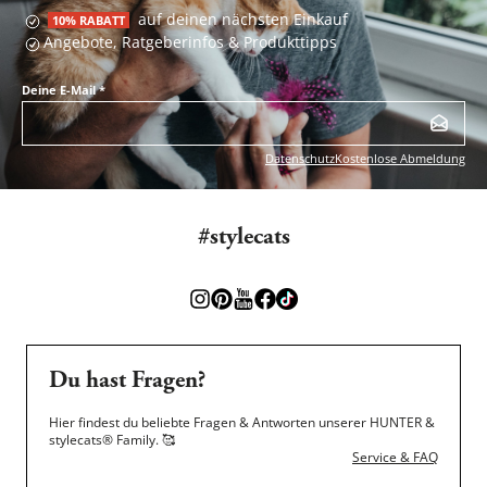
auf deinen nächsten Einkauf
10% RABATT
Angebote, Ratgeberinfos & Produkttipps
Deine E-Mail
*
Datenschutz
Kostenlose Abmeldung
#stylecats
Du hast Fragen?
Hier findest du beliebte Fragen & Antworten unserer HUNTER &
stylecats® Family.
🥰
Service & FAQ