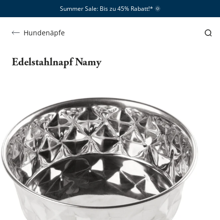
Summer Sale: Bis zu 45% Rabatt!*​
🌞
Hundenäpfe
Edelstahlnapf Namy