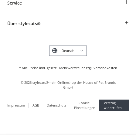
+
Service
Informationen zur Lieferung
Widerruf
Rassentabelle
Zahlung & Versand
+
Über stylecats®
Tierkrankenversicherung
Produkte reklamieren und zurücksenden
Kundenkonto
Retouren-Portal
Das stylecats® Design
FAQ & Hilfe
English
* Alle Preise inkl. gesetzl. Mehrwertsteuer zzgl. Versandkosten
©
2026
stylecats® - ein Onlineshop der House of Pet Brands
GmbH
Cookie-
Vertrag
Impressum
AGB
Datenschutz
Einstellungen
widerrufen