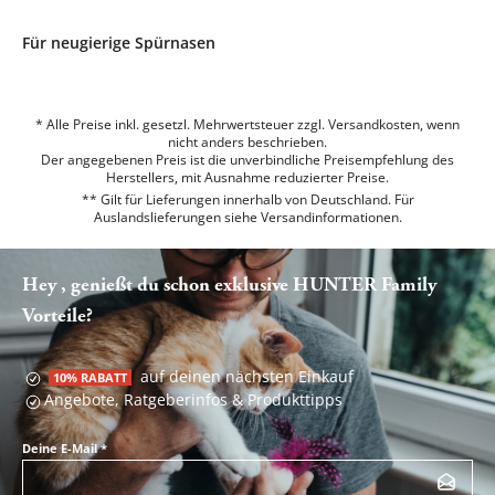
Für neugierige Spürnasen
* Alle Preise inkl. gesetzl. Mehrwertsteuer zzgl. Versandkosten, wenn
nicht anders beschrieben.
Der angegebenen Preis ist die unverbindliche Preisempfehlung des
Herstellers, mit Ausnahme reduzierter Preise.
** Gilt für Lieferungen innerhalb von Deutschland. Für
Auslandslieferungen siehe
Versandinformationen.
Hey , genießt du schon exklusive HUNTER Family
Vorteile?
auf deinen nächsten Einkauf
10% RABATT
Angebote, Ratgeberinfos & Produkttipps
Deine E-Mail
*