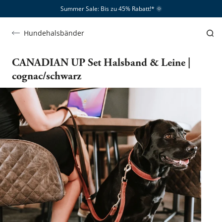
Summer Sale: Bis zu 45% Rabatt!*​
🌞
Hundehalsbänder
CANADIAN UP Set Halsband & Leine |
cognac/schwarz