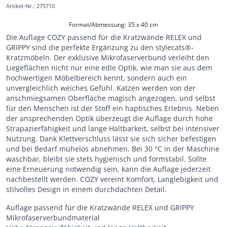
Artikel-Nr.
:
275710
Format/Abmessung: 35 x 40 cm
Die Auflage COZY passend für die Kratzwände RELEX und
GRIPPY sind die perfekte Ergänzung zu den stylecats®-
Kratzmöbeln. Der exklusive Mikrofaserverbund verleiht den
Liegeflächen nicht nur eine edle Optik, wie man sie aus dem
hochwertigen Möbelbereich kennt, sondern auch ein
unvergleichlich weiches Gefühl. Katzen werden von der
anschmiegsamen Oberfläche magisch angezogen, und selbst
für den Menschen ist der Stoff ein haptisches Erlebnis. Neben
der ansprechenden Optik überzeugt die Auflage durch hohe
Strapazierfähigkeit und lange Haltbarkeit, selbst bei intensiver
Nutzung. Dank Klettverschluss lässt sie sich sicher befestigen
und bei Bedarf mühelos abnehmen. Bei 30 °C in der Maschine
waschbar, bleibt sie stets hygienisch und formstabil. Sollte
eine Erneuerung notwendig sein, kann die Auflage jederzeit
nachbestellt werden. COZY vereint Komfort, Langlebigkeit und
stilvolles Design in einem durchdachten Detail.
Auflage passend für die Kratzwände RELEX und GRIPPY
Mikrofaserverbundmaterial