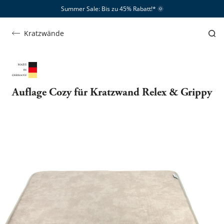
Summer Sale: Bis zu 45% Rabatt!*​
🌞
Kratzwände
Auflage Cozy für Kratzwand Relex & Grippy