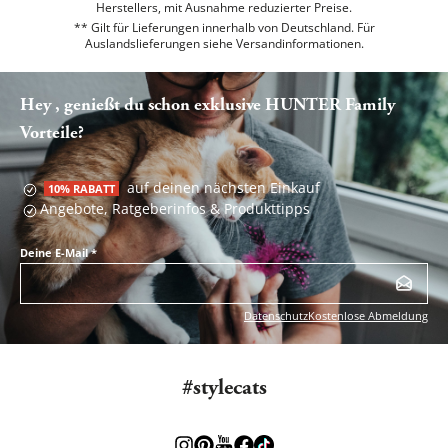
Herstellers, mit Ausnahme reduzierter Preise.
** Gilt für Lieferungen innerhalb von Deutschland. Für
Auslandslieferungen siehe
Versandinformationen.
Hey , genießt du schon exklusive HUNTER Family
Vorteile?
auf deinen nächsten Einkauf
10% RABATT
Angebote, Ratgeberinfos & Produkttipps
Deine E-Mail
*
Datenschutz
Kostenlose Abmeldung
#stylecats