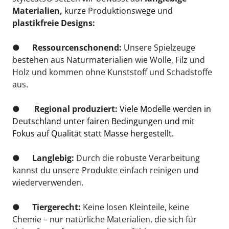
zur
Aktivierung der Sinne
beitragen, etwa durch dezente
Düfte oder unterschiedliche Oberflächenstrukturen.
Materialien, 
kurze Produktionswege
und
plastikfreie Designs:
●      
Ressourcenschonend:
 Unsere Spielzeuge 
bestehen aus Naturmaterialien wie Wolle, Filz und 
Holz und kommen ohne Kunststoff und Schadstoffe 
aus.
●      
Regional produziert:
Viele Modelle werden in 
Deutschland unter fairen Bedingungen und mit 
Fokus auf Qualität statt Masse hergestellt.
●      
Langlebig:
 Durch die robuste Verarbeitung 
kannst du unsere Produkte einfach reinigen und 
wiederverwenden.
●      
Tiergerecht:
 Keine losen Kleinteile, keine 
Chemie – nur natürliche Materialien, die sich für 