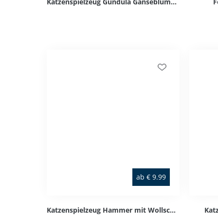
Katzenspielzeug Gundula Gänseblümchen
F
ab
€
9.99
Katzenspielzeug Hammer mit Wollschnur
Katz