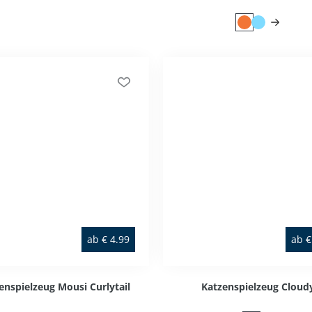
ab
€
4.99
ab
€
enspielzeug Mousi Curlytail
Katzenspielzeug Cloud