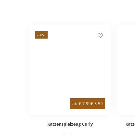
-30
%
ab
€
7.99
€
5.59
Katzenspielzeug Curly
Katz