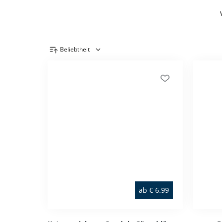
Beliebtheit
Produktübersicht
ab
€
6.99