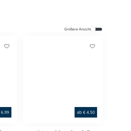
Alle Katzenmöbel
Alle Serien
Größere Ansicht
6.99
ab
€
4.50