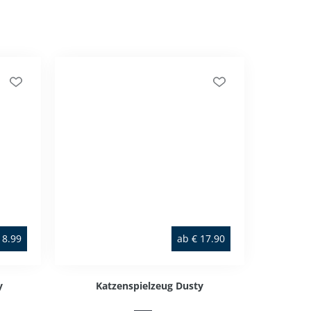
8.99
ab
€
17.90
y
Katzenspielzeug Dusty