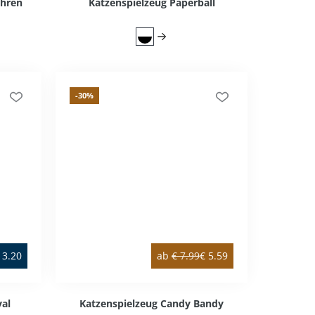
öhren
Katzenspielzeug Paperball
-30
%
3.20
ab
€
7.99
€
5.59
al
Katzenspielzeug Candy Bandy