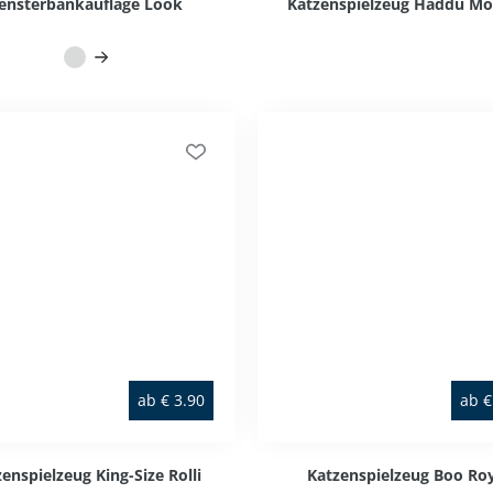
ensterbankauflage Look
Katzenspielzeug Haddu M
ab
€
3.90
ab
€
enspielzeug King-Size Rolli
Katzenspielzeug Boo Roy