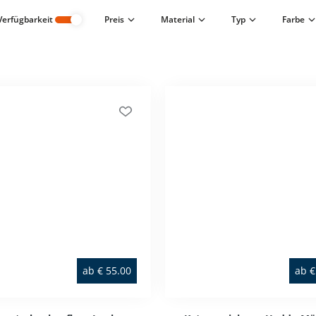
Verfügbarkeit
Preis
Material
Typ
Farbe
ab
€
55.00
ab
€