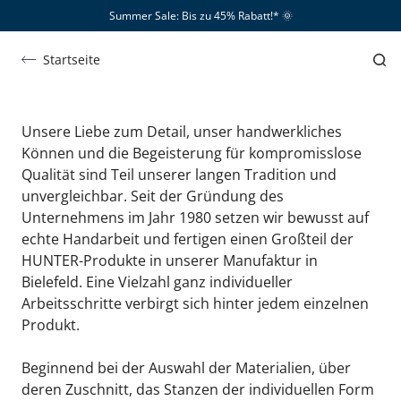
Summer Sale: Bis zu 45% Rabatt!*​
🌞
Handwerk
Handwerk
Startseite
und Manufaktur
Unsere Liebe zum Detail, unser handwerkliches 
Können und die Begeisterung für kompromisslose 
Qualität sind Teil unserer langen Tradition und 
unvergleichbar. Seit der Gründung des 
Unternehmens im Jahr 1980 setzen wir bewusst auf 
echte Handarbeit und fertigen einen Großteil der 
HUNTER-Produkte in unserer Manufaktur in 
Bielefeld. Eine Vielzahl ganz individueller 
Arbeitsschritte verbirgt sich hinter jedem einzelnen 
Produkt.
Beginnend bei der Auswahl der Materialien, über 
deren Zuschnitt, das Stanzen der individuellen Form 